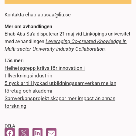
ehab.abusaa@liu.se
Kontakta
Mer om avhandlingen
Ehab Abu Sa’a disputerar 21 maj vid Linköpings universitet
Leveraging Co-created Knowledge in
med avhandlingen
Multi-sector University-Industry Collaboration
.
Läs mer:
Helhetsgrepp krävs för innovation i
tillverkningsindustrin
5 nycklar till lyckad utbildningssamverkan mellan
företag och akademi
Samverkansprojekt skapar mer impact än annan
forskning
DELA