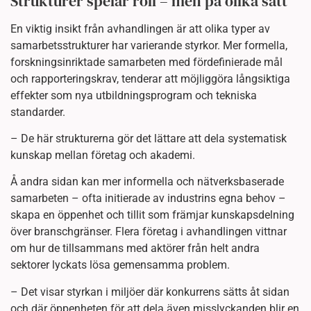
Strukturer spelar roll – men på olika sätt
En viktig insikt från avhandlingen är att olika typer av
samarbetsstrukturer har varierande styrkor. Mer formella,
forskningsinriktade samarbeten med fördefinierade mål
och rapporteringskrav, tenderar att möjliggöra långsiktiga
effekter som nya utbildningsprogram och tekniska
standarder.
– De här strukturerna gör det lättare att dela systematisk
kunskap mellan företag och akademi.
Å andra sidan kan mer informella och nätverksbaserade
samarbeten – ofta initierade av industrins egna behov –
skapa en öppenhet och tillit som främjar kunskapsdelning
över branschgränser. Flera företag i avhandlingen vittnar
om hur de tillsammans med aktörer från helt andra
sektorer lyckats lösa gemensamma problem.
– Det visar styrkan i miljöer där konkurrens sätts åt sidan
och där öppenheten för att dela även misslyckanden blir en