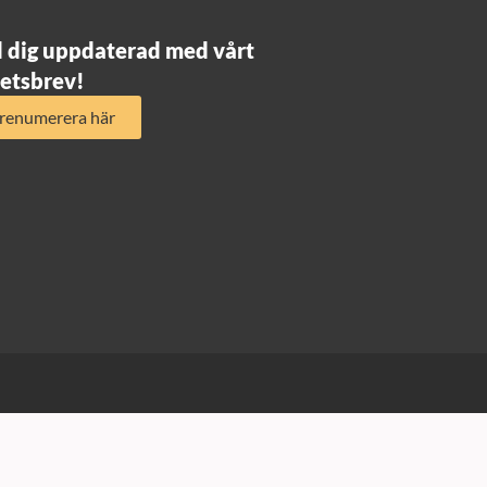
l dig uppdaterad med vårt
etsbrev!
renumerera här