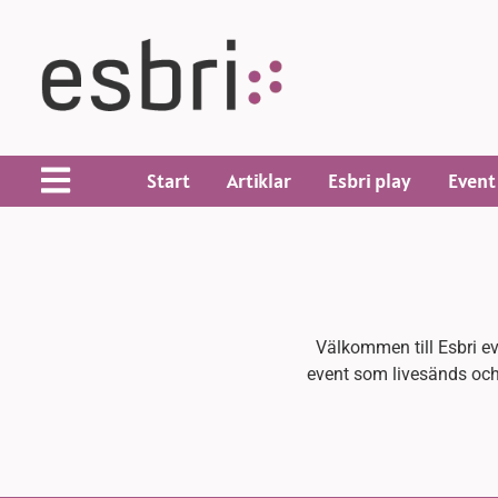
Start
Artiklar
Esbri play
Event
Välkommen till Esbri ev
event som livesänds och