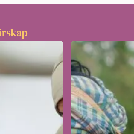
örskap