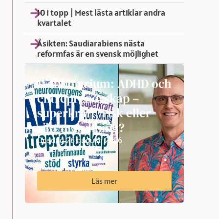
10 i topp | Mest lästa artiklar andra
kvartalet
Åsikten: Saudiarabiens nästa
reformfas är en svensk möjlighet
Webbinarium: ADHD och
entreprenörskap –
superkraft, risk eller
rätt matchning?
Onsdag 26 augusti 2026
Läs mer