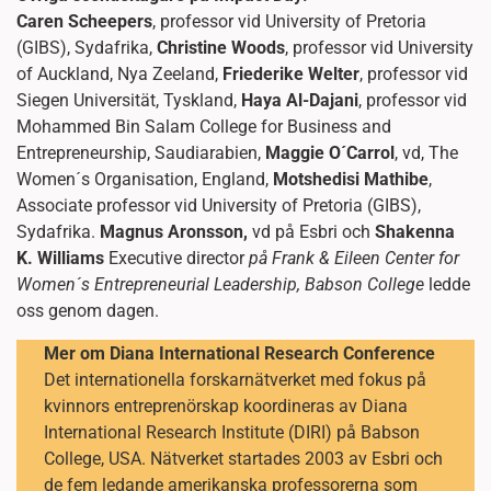
Caren Scheepers
, professor vid University of Pretoria
(GIBS), Sydafrika,
Christine Woods
, professor vid University
of Auckland, Nya Zeeland,
Friederike Welter
, professor vid
Siegen Universität, Tyskland,
Haya Al-Dajani
, professor vid
Mohammed Bin Salam College for Business and
Entrepreneurship, Saudiarabien,
Maggie O´Carrol
, vd, The
Women´s Organisation, England,
Motshedisi Mathibe
,
Associate professor vid University of Pretoria (GIBS),
Sydafrika.
Magnus Aronsson,
vd på Esbri och
Shakenna
K. Williams
Executive director
på Frank & Eileen Center for
Women´s Entrepreneurial Leadership, Babson College
ledde
oss genom dagen.
Mer om Diana International Research Conference
Det internationella forskarnätverket med fokus på
kvinnors entreprenörskap koordineras av Diana
International Research Institute (DIRI) på Babson
College, USA. Nätverket startades 2003 av Esbri och
de fem ledande amerikanska professorerna som