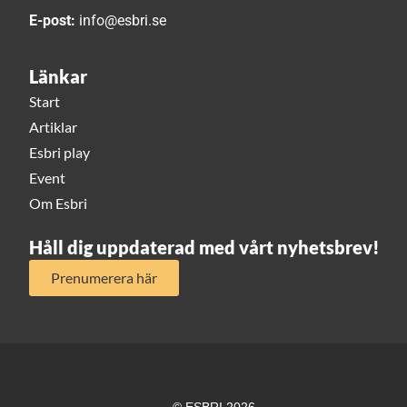
E-post:
info@esbri.se
Länkar
Start
Artiklar
Esbri play
Event
Om Esbri
Håll dig uppdaterad med vårt nyhetsbrev!
Prenumerera här
© ESBRI 2026