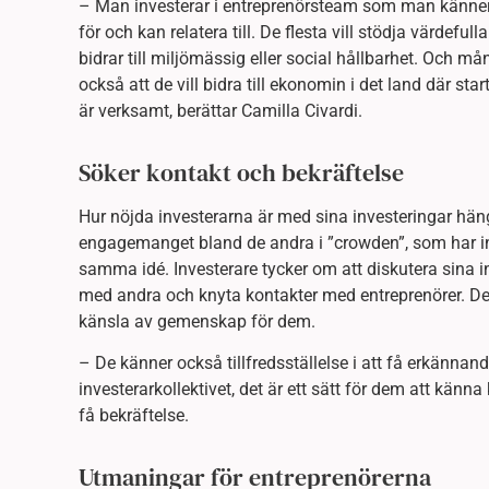
– Man investerar i entreprenörsteam som man känner
för och kan relatera till. De flesta vill stödja värdeful
bidrar till miljömässig eller social hållbarhet. Och m
också att de vill bidra till ekonomin i det land där sta
är verksamt, berättar Camilla Civardi.
Söker kontakt och bekräftelse
Hur nöjda investerarna är med sina investeringar hä
engagemanget bland de andra i ”crowden”, som har in
samma idé. Investerare tycker om att diskutera sina i
med andra och knyta kontakter med entreprenörer. De
känsla av gemenskap för dem.
– De känner också tillfredsställelse i att få erkännan
investerarkollektivet, det är ett sätt för dem att känn
få bekräftelse.
Utmaningar för entreprenörerna