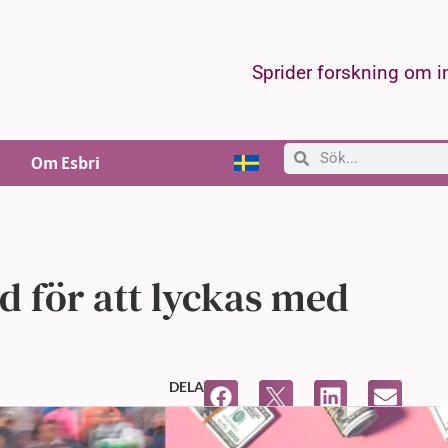
Sprider forskning om 
Om Esbri
d för att lyckas med
DELA
,
8:25 f m