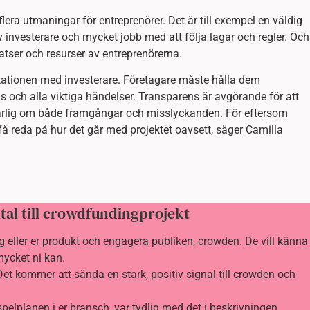
era utmaningar för entreprenörer. Det är till exempel en väldig
v investerare och mycket jobb med att följa lagar och regler. Och
tser och resurser av entreprenörerna.
ationen med investerare. Företagare måste hålla dem
s och alla viktiga händelser. Transparens är avgörande för att
ärlig om både framgångar och misslyckanden. För eftersom
 reda på hur det går med projektet oavsett, säger Camilla
pital till crowdfundingprojekt
g eller er produkt och engagera publiken, crowden. De vill känna
mycket ni kan.
Det kommer att sända en stark, positiv signal till crowden och
pelplanen i er bransch, var tydlig med det i beskrivningen.