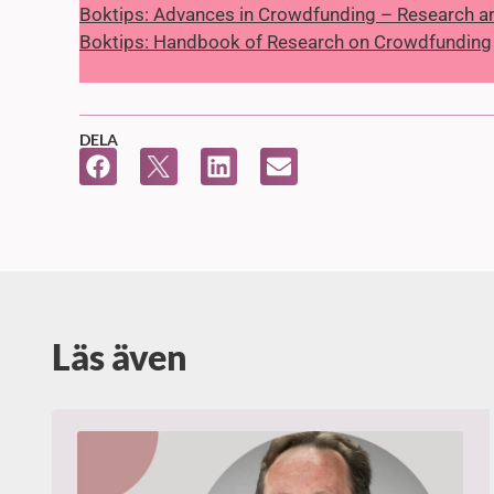
Boktips: Advances in Crowdfunding – Research a
Boktips: Handbook of Research on Crowdfunding
DELA
Läs även