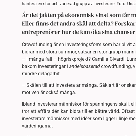
hantera en stor och varierad grupp av investerare. Foto: Uns
Är det jakten på ekonomisk vinst som får m
Eller finns det andra skäl att delta? Forska
entreprenörer hur de kan öka sina chanser a
Crowdfunding är en investeringsform som har blivit allt
bidrar med stora summor, satsar en stor grupp männis
– i många fall – högriskprojekt? Camilla Civardi, Lun
bakom investeringar i
andelsbaserad
crowdfunding, vil
mindre delägarbit.
– Skälen till att investera är många. Såklart är ön
motiven är också många.
Ibland investerar människor för spänningens skull, ell
tror att affärsidén kan bidra till en bättre värld. Oftast
investerare människor med idéer som ligger i linje m
värderingarna.