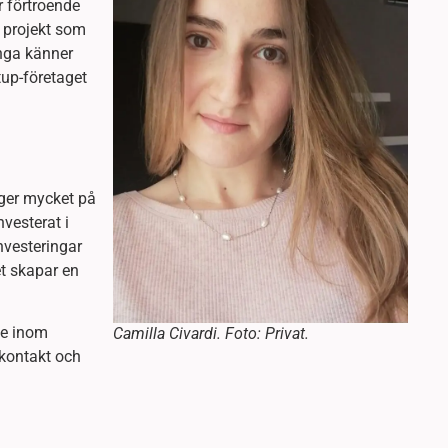
 förtroende
la projekt som
ånga känner
rtup-företaget
nger mycket på
vesterat i
nvesteringar
t skapar en
de inom
Camilla Civardi. Foto: Privat.
a kontakt och