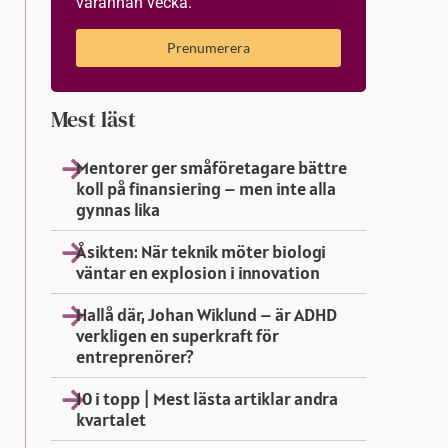
varannan vecka.
Prenumerera
Mest läst
Mentorer ger småföretagare bättre
koll på finansiering – men inte alla
gynnas lika
Åsikten: När teknik möter biologi
väntar en explosion i innovation
Hallå där, Johan Wiklund – är ADHD
verkligen en superkraft för
entreprenörer?
10 i topp | Mest lästa artiklar andra
kvartalet