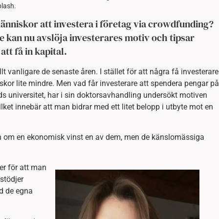
plash.
änniskor att investera i företag via crowdfunding?
re kan nu avslöja investerares motiv och tipsar
tt få in kapital.
 vanligare de senaste åren. I stället för att några få investerare
kor lite mindre. Men vad får investerare att spendera pengar på
ds universitet, har i sin doktorsavhandling undersökt motiven
ket innebär att man bidrar med ett litet belopp i utbyte mot en
skan om en ekonomisk vinst en av dem, men de känslomässiga
er för att man
 stödjer
ed de egna