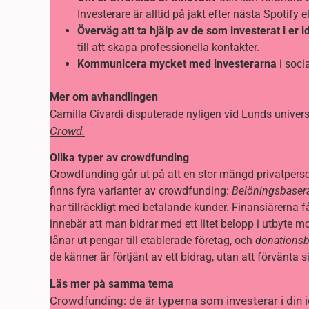
Investerare är alltid på jakt efter nästa Spotify e
Överväg att ta hjälp av de som investerat i er i
till att skapa professionella kontakter.
Kommunicera mycket med investerarna
i soci
Mer om avhandlingen
Camilla Civardi disputerade nyligen vid Lunds unive
Crowd.
Olika typer av crowdfunding
Crowdfunding går ut på att en stor mängd privatperson
finns fyra varianter av crowdfunding:
Belöningsbaser
har tillräckligt med betalande kunder. Finansiärerna 
innebär att man bidrar med ett litet belopp i utbyte mo
lånar ut pengar till etablerade företag, och
donations
de känner är förtjänt av ett bidrag, utan att förvänta s
Läs mer på samma tema
Crowdfunding: de är typerna som investerar i din 