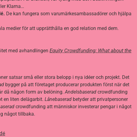
ller Klarna…
dé.
De kan fungera som varumärkesambassadörer och hjälpa
ala medier för att upprätthålla en god relation med dem.
Equity Crowdfunding: What about the
rsitet med avhandlingen
er satsar små eller stora belopp i nya idéer och projekt. Det
ad
bygger på att företaget producerar produkten först när det
får då någon form av belöning.
Andelsbaserad
crowdfunding
t en liten delägarbit.
Lånebaserad
betyder att privatpersoner
baserad
crowdfunding att människor investerar pengar i något
ig något tillbaka.
idé