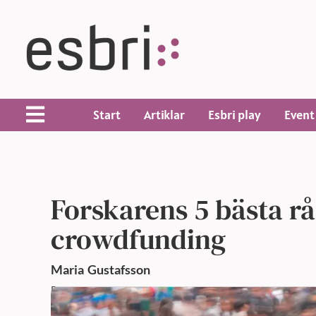
Start
Artiklar
Esbri play
Event
Forskarens 5 bästa rå
crowdfunding
Maria
Gustafsson
Publicerad: 23 nov 2023,
8:25 f m
Uppdaterad: 23 nov 2023