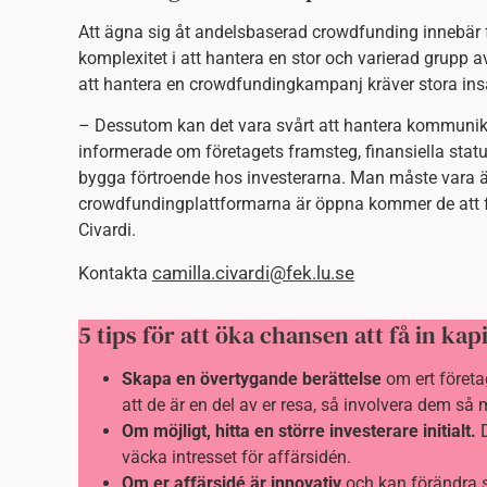
Att ägna sig åt andelsbaserad crowdfunding innebär fl
komplexitet i att hantera en stor och varierad grupp a
att hantera en crowdfundingkampanj kräver stora insa
– Dessutom kan det vara svårt att hantera kommunik
informerade om företagets framsteg, finansiella statu
bygga förtroende hos investerarna. Man måste vara 
crowdfundingplattformarna är öppna kommer de att få
Civardi.
camilla.civardi@fek.lu.se
Kontakta
5 tips för att öka chansen att få in ka
Skapa en övertygande berättelse
om ert företa
att de är en del av er resa, så involvera dem så 
Om möjligt, hitta en större investerare initialt.
väcka intresset för affärsidén.
Om er affärsidé är innovativ
och kan förändra s