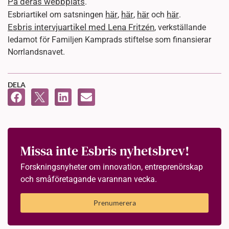
På deras webbplats
.
här
här
här
här
Esbriartikel om satsningen
,
,
och
.
Esbris intervjuartikel med Lena Fritzén
, verkställande
ledamot för Familjen Kamprads stiftelse som finansierar
Norrlandsnavet.
DELA
Missa inte Esbris nyhetsbrev!
Forskningsnyheter om innovation, entreprenörskap
och småföretagande varannan vecka.
Prenumerera