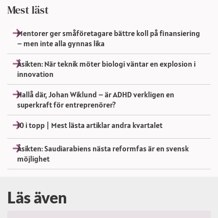
Mest läst
Mentorer ger småföretagare bättre koll på finansiering
– men inte alla gynnas lika
Åsikten: När teknik möter biologi väntar en explosion i
innovation
Hallå där, Johan Wiklund – är ADHD verkligen en
superkraft för entreprenörer?
10 i topp | Mest lästa artiklar andra kvartalet
Åsikten: Saudiarabiens nästa reformfas är en svensk
möjlighet
Läs även