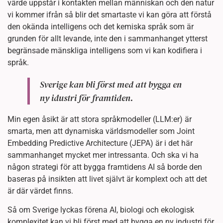
värde uppstår i kontakten mellan människan och den natur
vi kommer ifrån så blir det smartaste vi kan göra att förstå
den okända intelligens och det kemiska språk som är
grunden för allt levande, inte den i sammanhanget ytterst
begränsade mänskliga intelligens som vi kan kodifiera i
språk.
Sverige kan bli först med att bygga en
ny idustri för framtiden.
Min egen åsikt är att stora språkmodeller (LLM:er) är
smarta, men att dynamiska världsmodeller som Joint
Embedding Predictive Architecture (JEPA) är i det här
sammanhanget mycket mer intressanta. Och ska vi ha
någon strategi för att bygga framtidens AI så borde den
baseras på insikten att livet självt är komplext och att det
är där värdet finns.
Så om Sverige lyckas förena AI, biologi och ekologisk
komplexitet kan vi bli först med att bygga en ny industri för