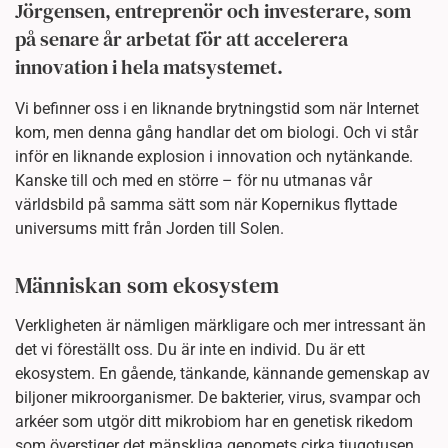
Jörgensen, entreprenör och investerare, som
på senare år arbetat för att accelerera
innovation i hela matsystemet.
Vi befinner oss i en liknande brytningstid som när Internet
kom, men denna gång handlar det om biologi. Och vi står
inför en liknande explosion i innovation och nytänkande.
Kanske till och med en större – för nu utmanas vår
världsbild på samma sätt som när Kopernikus flyttade
universums mitt från Jorden till Solen.
Människan som ekosystem
Verkligheten är nämligen märkligare och mer intressant än
det vi föreställt oss. Du är inte en individ. Du är ett
ekosystem. En gående, tänkande, kännande gemenskap av
biljoner mikroorganismer. De bakterier, virus, svampar och
arkéer som utgör ditt mikrobiom har en genetisk rikedom
som överstiger det mänskliga genomets cirka tjugotusen