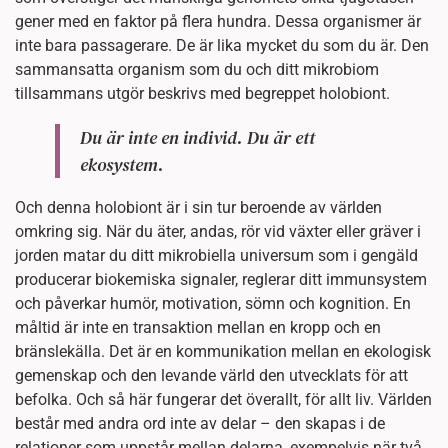
gener med en faktor på flera hundra. Dessa organismer är
inte bara passagerare. De är lika mycket du som du är. Den
sammansatta organism som du och ditt mikrobiom
tillsammans utgör beskrivs med begreppet holobiont.
Du är inte en individ. Du är ett
ekosystem.
Och denna holobiont är i sin tur beroende av världen
omkring sig. När du äter, andas, rör vid växter eller gräver i
jorden matar du ditt mikrobiella universum som i gengäld
producerar biokemiska signaler, reglerar ditt immunsystem
och påverkar humör, motivation, sömn och kognition. En
måltid är inte en transaktion mellan en kropp och en
bränslekälla. Det är en kommunikation mellan en ekologisk
gemenskap och den levande värld den utvecklats för att
befolka. Och så här fungerar det överallt, för allt liv. Världen
består med andra ord inte av delar – den skapas i de
relationer som uppstår mellan delarna, exempelvis när två