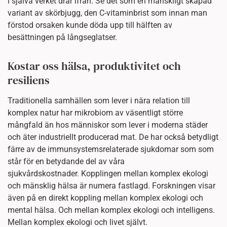
i själva verket drar ifrån. Se det som en mänskligt skapad
variant av skörbjugg, den C-vitaminbrist som innan man
förstod orsaken kunde döda upp till hälften av
besättningen på långseglatser.
Kostar oss hälsa, produktivitet och
resiliens
Traditionella samhällen som lever i nära relation till
komplex natur har mikrobiom av väsentligt större
mångfald än hos människor som lever i moderna städer
och äter industriellt producerad mat. De har också betydligt
färre av de immunsystemsrelaterade sjukdomar som som
står för en betydande del av våra
sjukvårdskostnader. Kopplingen mellan komplex ekologi
och mänsklig hälsa är numera fastlagd. Forskningen visar
även på en direkt koppling mellan komplex ekologi och
mental hälsa. Och mellan komplex ekologi och intelligens.
Mellan komplex ekologi och livet självt.