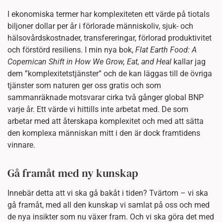
I ekonomiska termer har komplexiteten ett värde på tiotals
biljoner dollar per år i förlorade människoliv, sjuk- och
hälsovårdskostnader, transfereringar, förlorad produktivitet
och förstörd resiliens. I min nya bok,
Flat Earth Food: A
Copernican Shift in How We Grow, Eat, and Heal
kallar jag
dem ”komplexitetstjänster” och de kan läggas till de övriga
tjänster som naturen ger oss gratis och som
sammanräknade motsvarar cirka två gånger global BNP
varje år. Ett värde vi hittills inte arbetat med. De som
arbetar med att återskapa komplexitet och med att sätta
den komplexa människan mitt i den är dock framtidens
vinnare.
Gå framåt med ny kunskap
Innebär detta att vi ska gå bakåt i tiden? Tvärtom – vi ska
gå framåt, med all den kunskap vi samlat på oss och med
de nya insikter som nu växer fram. Och vi ska göra det med