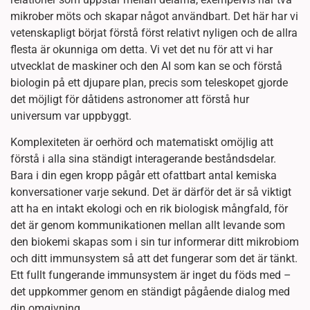
mikrober möts och skapar något användbart. Det här har vi
vetenskapligt börjat förstå först relativt nyligen och de allra
flesta är okunniga om detta. Vi vet det nu för att vi har
utvecklat de maskiner och den AI som kan se och förstå
biologin på ett djupare plan, precis som teleskopet gjorde
det möjligt för dåtidens astronomer att förstå hur
universum var uppbyggt.
Komplexiteten är oerhörd och matematiskt omöjlig att
förstå i alla sina ständigt interagerande beståndsdelar.
Bara i din egen kropp pågår ett ofattbart antal kemiska
konversationer varje sekund. Det är därför det är så viktigt
att ha en intakt ekologi och en rik biologisk mångfald, för
det är genom kommunikationen mellan allt levande som
den biokemi skapas som i sin tur informerar ditt mikrobiom
och ditt immunsystem så att det fungerar som det är tänkt.
Ett fullt fungerande immunsystem är inget du föds med –
det uppkommer genom en ständigt pågående dialog med
din omgivning.