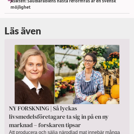
Åsikten: Saudiarabiens nästa reformfas är en svensk
möjlighet
Läs även
NY FORSKNING | Så lyckas
livsmedelsföretagare ta sig in på en ny
marknad – forskaren tipsar
Att producera och sälja närodlad mat innebär många