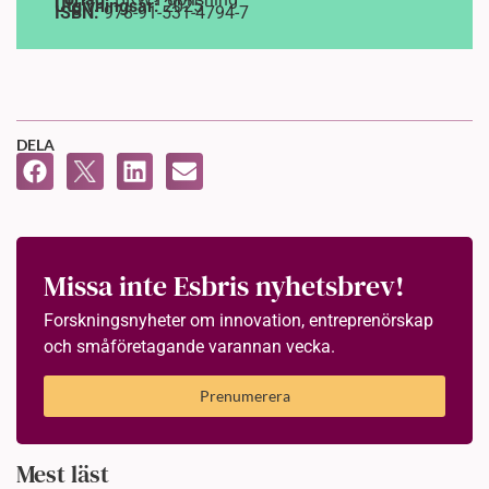
Utgivningsår:
2025
ISBN:
978-91-531-4794-7
DELA
Missa inte Esbris nyhetsbrev!
Forskningsnyheter om innovation, entreprenörskap
och småföretagande varannan vecka.
Prenumerera
Mest läst