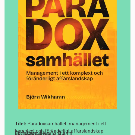
Titel:
Paradoxsamhället: management i ett
komplext och föränderligt affärslandskap
Författare:
Björn Wikhamn
Förlag:
BRW Publishing