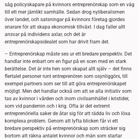
såg policyskapare på kvinnors entreprenörskap som en väg
till ett mer jämlikt samhälle. Sedan drog nyliberalismen
över landet, och satsningar på kvinnors företag gjordes
snarare för att skapa ekonomisk tillväxt. I dag faller allt
ansvar på individens axlar, och det är
entreprenörskapsidealet som har drivit fram det.
– Entreprenörskap måste ses ur ett bredare perspektiv. Det
handlar inte enbart om en figur på en scen med en stark
berättelse. Det är inte hen som skapat allt själv – det finns
flertalet personer runt entreprenören som osynliggörs, till
exempel partners som ser till att göra entreprenörskapet
möjligt. Men det handlar också om att se alla initiativ som
tas av kvinnor i vården och inom civilsamhället i kristider,
som vid pandemin och i krig. Ofta är det extremt
entreprenöriella saker de åtar sig för att rädda liv och lösa
komplexa problem. Genom att lyfta blicken får vi ett
bredare perspektiv på entreprenörskap som sträcker sig
bortom att räkna antalet kvinnor och män som startar