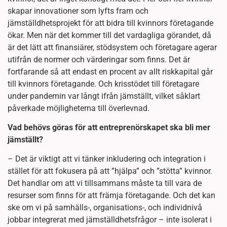
skapar innovationer som lyfts fram och
jämställdhetsprojekt för att bidra till kvinnors företagande
ökar. Men när det kommer till det vardagliga görandet, då
är det lätt att finansiärer, stödsystem och företagare agerar
utifrån de normer och värderingar som finns. Det är
fortfarande så att endast en procent av allt riskkapital går
till kvinnors företagande. Och krisstödet till företagare
under pandemin var långt ifrån jämställt, vilket såklart
påverkade möjligheterna till överlevnad.
Vad behövs göras för att entreprenörskapet ska bli mer
jämställt?
– Det är viktigt att vi tänker inkludering och integration i
stället för att fokusera på att ”hjälpa” och ”stötta” kvinnor.
Det handlar om att vi tillsammans måste ta till vara de
resurser som finns för att främja företagande. Och det kan
ske om vi på samhälls-, organisations-, och individnivå
jobbar integrerat med jämställdhetsfrågor – inte isolerat i