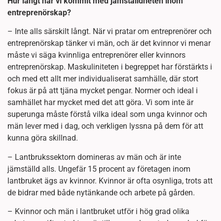
Hur långt har vi kommit med jämställdheten inom
entreprenörskap?
– Inte alls särskilt långt. När vi pratar om entreprenörer och
entreprenörskap tänker vi män, och är det kvinnor vi menar
måste vi säga kvinnliga entreprenörer eller kvinnors
entreprenörskap. Maskuliniteten i begreppet har förstärkts i
och med ett allt mer individualiserat samhälle, där stort
fokus är på att tjäna mycket pengar. Normer och ideal i
samhället har mycket med det att göra. Vi som inte är
superunga måste förstå vilka ideal som unga kvinnor och
män lever med i dag, och verkligen lyssna på dem för att
kunna göra skillnad.
– Lantbrukssektorn domineras av män och är inte
jämställd alls. Ungefär 15 procent av företagen inom
lantbruket ägs av kvinnor. Kvinnor är ofta osynliga, trots att
de bidrar med både nytänkande och arbete på gården.
– Kvinnor och män i lantbruket utför i hög grad olika