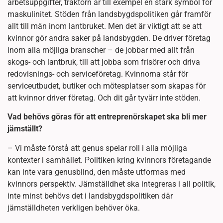
arbetsuppgifter, traktorn är till exempel en stark symbol för
maskulinitet. Stöden från landsbygdspolitiken går framför
allt till män inom lantbruket. Men det är viktigt att se att
kvinnor gör andra saker på landsbygden. De driver företag
inom alla möjliga branscher – de jobbar med allt från
skogs- och lantbruk, till att jobba som frisörer och driva
redovisnings- och serviceföretag. Kvinnorna står för
serviceutbudet, butiker och mötesplatser som skapas för
att kvinnor driver företag. Och dit går tyvärr inte stöden.
Vad behövs göras för att entreprenörskapet ska bli mer
jämställt?
– Vi måste förstå att genus spelar roll i alla möjliga
kontexter i samhället. Politiken kring kvinnors företagande
kan inte vara genusblind, den måste utformas med
kvinnors perspektiv. Jämställdhet ska integreras i all politik,
inte minst behövs det i landsbygdspolitiken där
jämställdheten verkligen behöver öka.