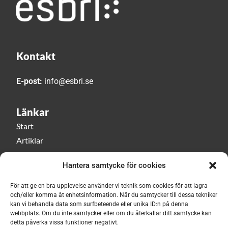
Kontakt
E-post:
info@esbri.se
Länkar
Start
Artiklar
Esbri play
Hantera samtycke för cookies
Event
Om Esbri
För att ge en bra upplevelse använder vi teknik som cookies för att lagra
och/eller komma åt enhetsinformation. När du samtycker till dessa tekniker
kan vi behandla data som surfbeteende eller unika ID:n på denna
Håll dig uppdaterad med vårt nyhetsbrev!
webbplats. Om du inte samtycker eller om du återkallar ditt samtycke kan
detta påverka vissa funktioner negativt.
Prenumerera här