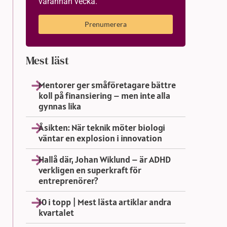
varannan vecka.
Prenumerera
Mest läst
Mentorer ger småföretagare bättre
koll på finansiering – men inte alla
gynnas lika
Åsikten: När teknik möter biologi
väntar en explosion i innovation
Hallå där, Johan Wiklund – är ADHD
verkligen en superkraft för
entreprenörer?
10 i topp | Mest lästa artiklar andra
kvartalet