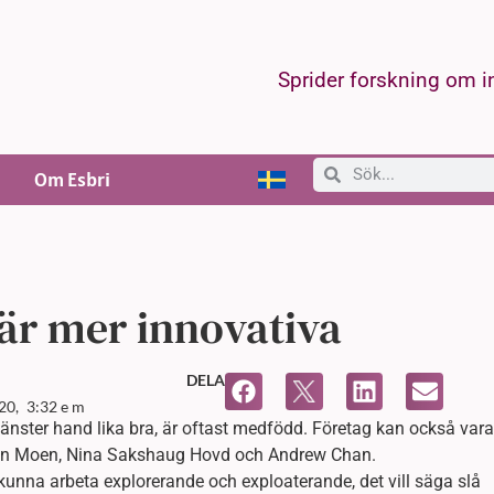
Sprider forskning om 
Om Esbri
är mer innovativa
DELA
20,
3:32 e m
nster hand lika bra, är oftast medfödd. Företag kan också vara
ein Moen, Nina Sakshaug Hovd och Andrew Chan.
 kunna arbeta explorerande och exploaterande, det vill säga slå