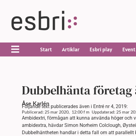
Start
Artiklar
Esbri play
Event
Dubbelhänta företag 
Åse
Karlén
Följande text publicerades även i Entré nr 4, 2019:
Publicerad: 25 mar 2020,
12:00 f m
Uppdaterad: 25 mar 20
Ambidextri, förmågan att kunna använda höger och vä
ambidextra, hävdar Simon Norheim Colclough, Øyst
Dubbelhäntheten handlar i detta fall om att parallellt