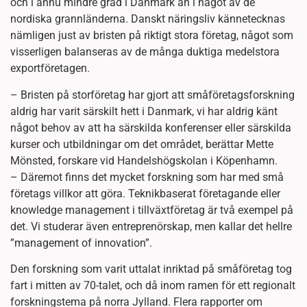
och i ännu mindre grad i Danmark än i något av de
nordiska grannländerna. Danskt näringsliv kännetecknas
nämligen just av bristen på riktigt stora företag, något som
visserligen balanseras av de många duktiga medelstora
exportföretagen.
– Bristen på storföretag har gjort att småföretagsforskning
aldrig har varit särskilt hett i Danmark, vi har aldrig känt
något behov av att ha särskilda konferenser eller särskilda
kurser och utbildningar om det området, berättar Mette
Mönsted, forskare vid Handelshögskolan i Köpenhamn.
– Däremot finns det mycket forskning som har med små
företags villkor att göra. Teknikbaserat företagande eller
knowledge management i tillväxtföretag är två exempel på
det. Vi studerar även entreprenörskap, men kallar det hellre
”management of innovation”.
Den forskning som varit uttalat inriktad på småföretag tog
fart i mitten av 70-talet, och då inom ramen för ett regionalt
forskningstema på norra Jylland. Flera rapporter om