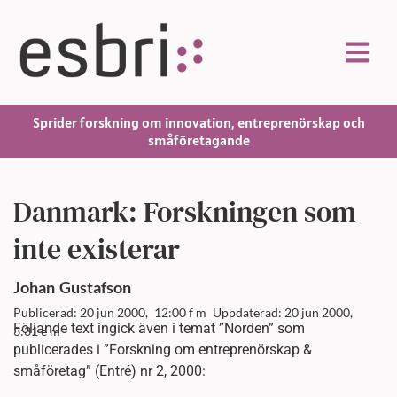
Sprider forskning om innovation, entreprenörskap och
småföretagande
Danmark: Forskningen som
inte existerar
Johan
Gustafson
Publicerad: 20 jun 2000,
12:00 f m
Uppdaterad: 20 jun 2000,
Följande text ingick även i temat ”Norden” som
3:31 e m
publicerades i ”Forskning om entreprenörskap &
småföretag” (Entré) nr 2, 2000: