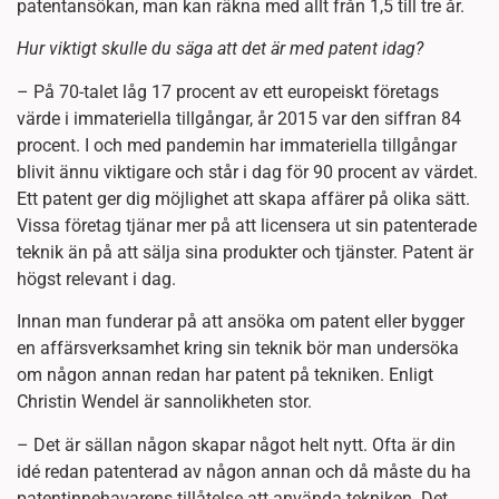
patentansökan, man kan räkna med allt från 1,5 till tre år.
Hur viktigt skulle du säga att det är med patent idag?
– På 70-talet låg 17 procent av ett europeiskt företags
värde i immateriella tillgångar, år 2015 var den siffran 84
procent. I och med pandemin har immateriella tillgångar
blivit ännu viktigare och står i dag för 90 procent av värdet.
Ett patent ger dig möjlighet att skapa affärer på olika sätt.
Vissa företag tjänar mer på att licensera ut sin patenterade
teknik än på att sälja sina produkter och tjänster. Patent är
högst relevant i dag.
Innan man funderar på att ansöka om patent eller bygger
en affärsverksamhet kring sin teknik bör man undersöka
om någon annan redan har patent på tekniken. Enligt
Christin Wendel är sannolikheten stor.
– Det är sällan någon skapar något helt nytt. Ofta är din
idé redan patenterad av någon annan och då måste du ha
patentinnehavarens tillåtelse att använda tekniken. Det