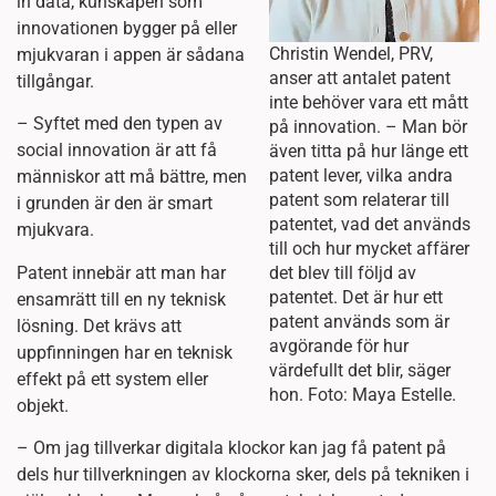
in data, kunskapen som
innovationen bygger på eller
Christin Wendel, PRV,
mjukvaran i appen är sådana
anser att antalet patent
tillgångar.
inte behöver vara ett mått
– Syftet med den typen av
på innovation. – Man bör
social innovation är att få
även titta på hur länge ett
patent lever, vilka andra
människor att må bättre, men
patent som relaterar till
i grunden är den är smart
patentet, vad det används
mjukvara.
till och hur mycket affärer
Patent innebär att man har
det blev till följd av
patentet. Det är hur ett
ensamrätt till en ny teknisk
patent används som är
lösning. Det krävs att
avgörande för hur
uppfinningen har en teknisk
värdefullt det blir, säger
effekt på ett system eller
hon. Foto: Maya Estelle.
objekt.
– Om jag tillverkar digitala klockor kan jag få patent på
dels hur tillverkningen av klockorna sker, dels på tekniken i