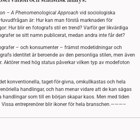
ion – A Phenomenological Approach
vid sociologiska
1. Huvudfrågan är: Hur kan man förstå marknaden för
r: Hur blir en fotografs stil en trend? Varför ger likvärdiga
ografer se sitt namn publicerat, medan andra inte får det?
tografer – och konsumenter – främst modetidningar och
grafs identitet är beroende av den personliga stilen, men även
r. Aktörer med hög status påverkar vilken typ av modefoton
det konventionella, taget-för-givna, omkullkastas och hela
nöriella handlingar, och han menar vidare att de kan sägas
lla handlingar som till en början skapar kaos. Men med tiden
. Vissa entreprenörer blir ikoner för hela branschen.———–