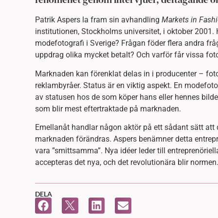
Patrik Aspers la fram sin avhandling
Markets in Fash
institutionen, Stockholms universitet, i oktober 200
modefotografi i Sverige? Frågan föder flera andra frågo
uppdrag olika mycket betalt? Och varför får vissa fot
Marknaden kan förenklat delas in i producenter – fo
reklambyråer. Status är en viktig aspekt. En modefoto
av statusen hos de som köper hans eller hennes bilde
som blir mest eftertraktade på marknaden.
Emellanåt handlar någon aktör på ett sådant sätt att 
marknaden förändras. Aspers benämner detta entrepre
vara ”smittsamma”. Nya idéer leder till entreprenörie
accepteras det nya, och det revolutionära blir normen
DELA