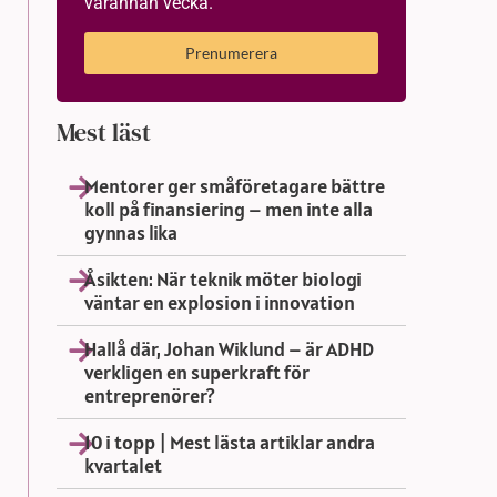
varannan vecka.
Prenumerera
Mest läst
Mentorer ger småföretagare bättre
koll på finansiering – men inte alla
gynnas lika
Åsikten: När teknik möter biologi
väntar en explosion i innovation
Hallå där, Johan Wiklund – är ADHD
verkligen en superkraft för
entreprenörer?
10 i topp | Mest lästa artiklar andra
kvartalet