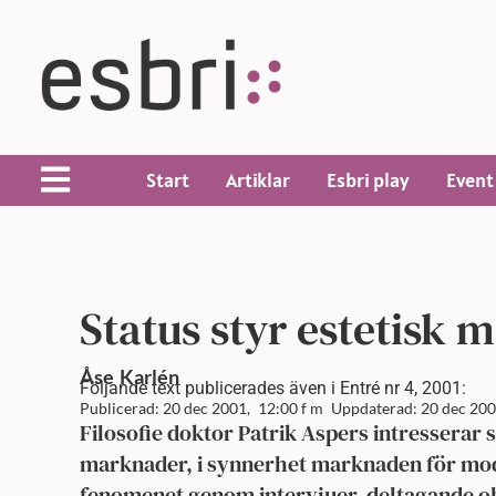
Start
Artiklar
Esbri play
Event
Status styr estetisk
Åse
Karlén
Följande text publicerades även i Entré nr 4, 2001:
Publicerad: 20 dec 2001,
12:00 f m
Uppdaterad: 20 dec 200
Filosofie doktor Patrik Aspers intresserar 
marknader, i synnerhet marknaden för mode
fenomenet genom intervjuer, deltagande obs