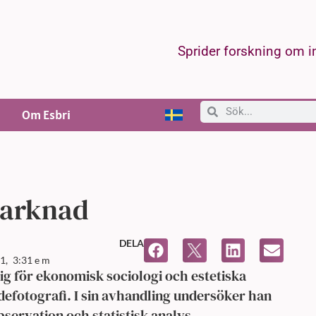
Sprider forskning om 
Om Esbri
 marknad
DELA
1,
3:31 e m
sig för ekonomisk sociologi och estetiska
fotografi. I sin avhandling undersöker han
ervation och statistisk analys.