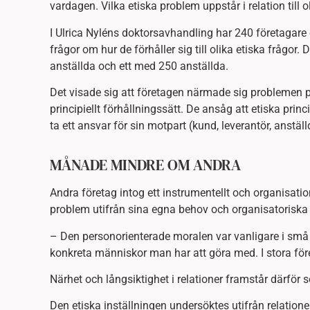
vardagen. Vilka etiska problem uppstår i relation till
I Ulrica Nyléns doktorsavhandling har 240 företagare
frågor om hur de förhåller sig till olika etiska frågor. 
anställda och ett med 250 anställda.
Det visade sig att företagen närmade sig problemen på 
principiellt förhållningssätt. De ansåg att etiska pri
ta ett ansvar för sin motpart (kund, leverantör, anstäl
MÅNADE MINDRE OM ANDRA
Andra företag intog ett instrumentellt och organisatio
problem utifrån sina egna behov och organisatorisk
– Den personorienterade moralen var vanligare i små 
konkreta människor man har att göra med. I stora före
Närhet och långsiktighet i relationer framstår därför s
Den etiska inställningen undersöktes utifrån relationen 