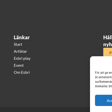
Länkar
Hål
nyh
Start
Artiklar
P
Esbri play
Event
Om Esbri
För att ge e
åt enhetsinf
surfbeteende
återkallar d
Ac