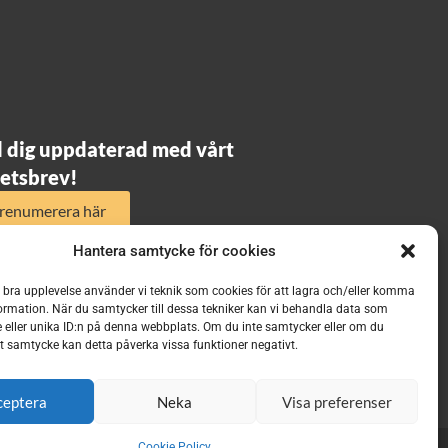
l dig uppdaterad med vårt
etsbrev!
renumerera här
Hantera samtycke för cookies
n bra upplevelse använder vi teknik som cookies för att lagra och/eller komma
ormation. När du samtycker till dessa tekniker kan vi behandla data som
 eller unika ID:n på denna webbplats. Om du inte samtycker eller om du
itt samtycke kan detta påverka vissa funktioner negativt.
ceptera
Neka
Visa preferenser
Cookie Policy