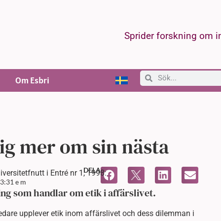
Sprider forskning om 
Om Esbri
ig mer om sin nästa
DELA
ersitetfnutt i Entré nr 1, 1998:
3:31 e m
ng som handlar om etik i affärslivet.
edare upplever etik inom affärslivet och dess dilemman i