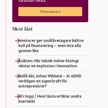
varannan vecka.
Prenumerera
Mest läst
Mentorer ger småföretagare bättre
koll på finansiering – men inte alla
gynnas lika
Åsikten: När teknik möter biologi
väntar en explosion i innovation
Hallå där, Johan Wiklund – är ADHD
verkligen en superkraft för
entreprenörer?
10 i topp | Mest lästa artiklar andra
kvartalet