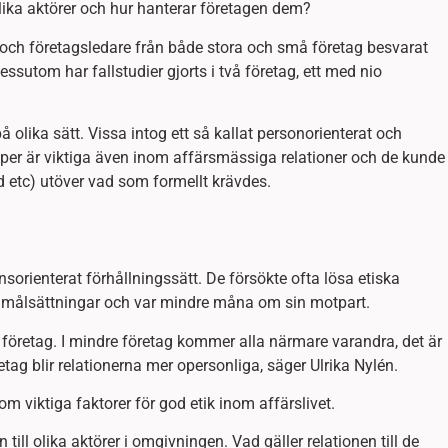
 olika aktörer och hur hanterar företagen dem?
 och företagsledare från både stora och små företag besvarat
Dessutom har fallstudier gjorts i två företag, ett med nio
olika sätt. Vissa intog ett så kallat personorienterat och
nciper är viktiga även inom affärsmässiga relationer och de kunde
ld etc) utöver vad som formellt krävdes.
nsorienterat förhållningssätt. De försökte ofta lösa etiska
a målsättningar och var mindre måna om sin motpart.
företag. I mindre företag kommer alla närmare varandra, det är
tag blir relationerna mer opersonliga, säger Ulrika Nylén.
om viktiga faktorer för god etik inom affärslivet.
till olika aktörer i omgivningen. Vad gäller relationen till de