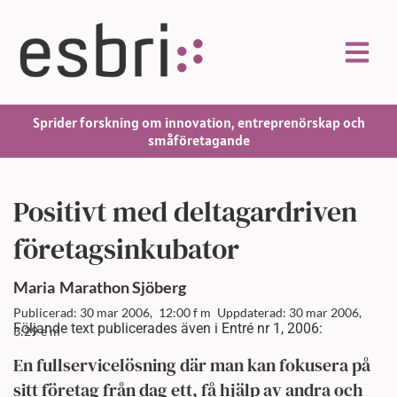
Sprider forskning om innovation, entreprenörskap och
småföretagande
Positivt med deltagardriven
företagsinkubator
Maria
Marathon Sjöberg
Publicerad: 30 mar 2006,
12:00 f m
Uppdaterad: 30 mar 2006,
Följande text publicerades även i Entré nr 1, 2006:
3:29 e m
En fullservicelösning där man kan fokusera på
sitt företag från dag ett, få hjälp av andra och