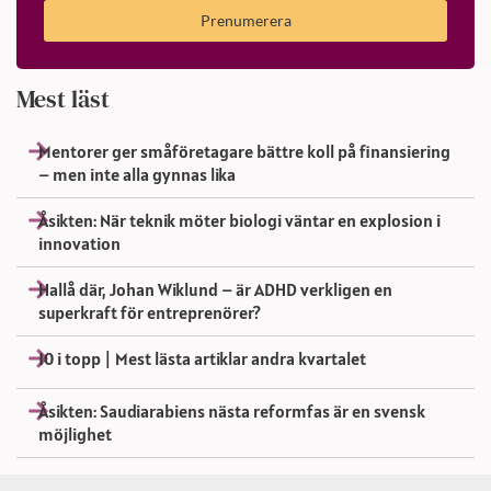
Prenumerera
Mest läst
Mentorer ger småföretagare bättre koll på finansiering
– men inte alla gynnas lika
Åsikten: När teknik möter biologi väntar en explosion i
innovation
Hallå där, Johan Wiklund – är ADHD verkligen en
superkraft för entreprenörer?
10 i topp | Mest lästa artiklar andra kvartalet
Åsikten: Saudiarabiens nästa reformfas är en svensk
möjlighet