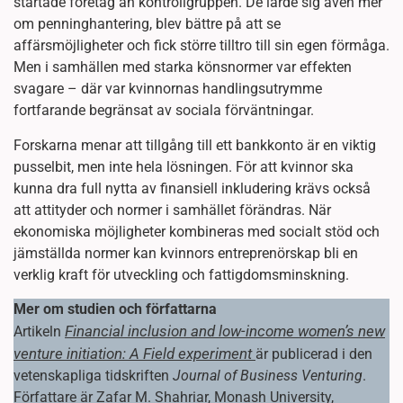
startade företag än kontrollgruppen. De lärde sig även mer
om penninghantering, blev bättre på att se
affärsmöjligheter och fick större tilltro till sin egen förmåga.
Men i samhällen med starka könsnormer var effekten
svagare – där var kvinnornas handlingsutrymme
fortfarande begränsat av sociala förväntningar.
Forskarna menar att tillgång till ett bankkonto är en viktig
pusselbit, men inte hela lösningen. För att kvinnor ska
kunna dra full nytta av finansiell inkludering krävs också
att attityder och normer i samhället förändras. När
ekonomiska möjligheter kombineras med socialt stöd och
jämställda normer kan kvinnors entreprenörskap bli en
verklig kraft för utveckling och fattigdomsminskning.
Mer om studien och författarna
Financial inclusion and low-income women’s new
Artikeln
venture initiation: A Field experiment
är publicerad i den
vetenskapliga tidskriften
Journal of Business Venturing
.
Författare är Zafar M. Shahriar, Monash University,