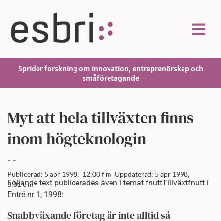
Sprider forskning om innovation, entreprenörskap och
småföretagande
Myt att hela tillväxten finns
inom högteknologin
-
-
Publicerad: 5 apr 1998,
12:00 f m
Uppdaterad: 5 apr 1998,
Följande text publicerades även i temat fnuttTillväxtfnutt i
3:31 e m
Entré nr 1, 1998:
Snabbväxande företag är inte alltid så