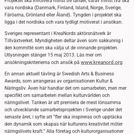
Projektet ska involvera minst tre länder, varav minst två ska
vara nordiska (Danmark, Finland, Island, Norge, Sverige,
Färöarna, Grönland eller Åland). Tyngden i projektet ska
ligga i det nordiska och vara tydligt motiverat i ansökan.
Sveriges representant i KreaNords aktörsnätverk är
Tillväxtverket. Myndigheten deltar även som sakkunnig i
den kommitté som ska välja ut de vinnande projekten.
Utlysningen stänger 15 maj 2013. Läs mer om
www.kreanord.org
ansökningskriterierna och ansök på
En annan aktuell tävling är Swedish Arts & Business
Awards, som arrangeras av organisationen Kultur &
Näringsliv. Även här handlar det om samarbeten, men mer
specifikt om samarbeten mellan kulturvärlden och
näringslivet. Tanken är att premiera de mest lönsamma
och utvecklande samarbetsprojekten i Sverige under det
senaste året, i syfte att ”fler ska inspireras och upptäcka
den dynamik som skapas när kulturens kreativitet möter
näringslivets kraft.” Alla företag och kulturorganisationer