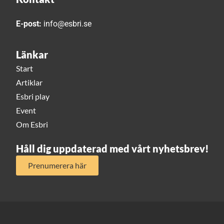
E-post:
info@esbri.se
Länkar
Start
Artiklar
Esbri play
Event
Om Esbri
Håll dig uppdaterad med vårt nyhetsbrev!
Prenumerera här