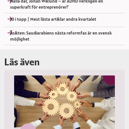
Hallå där, Johan Wiklund – är ADHD verkligen en
superkraft för entreprenörer?
10 i topp | Mest lästa artiklar andra kvartalet
Åsikten: Saudiarabiens nästa reformfas är en svensk
möjlighet
Läs även