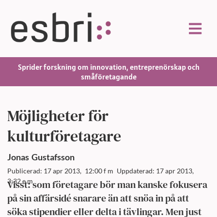
Sprider forskning om innovation, entreprenörskap och
småföretagande
Möjligheter för
kulturföretagare
Jonas
Gustafsson
Publicerad: 17 apr 2013,
12:00 f m
Uppdaterad: 17 apr 2013,
3:32 e m
Visst: som företagare bör man kanske fokusera
på sin affärsidé snarare än att snöa in på att
söka stipendier eller delta i tävlingar. Men just