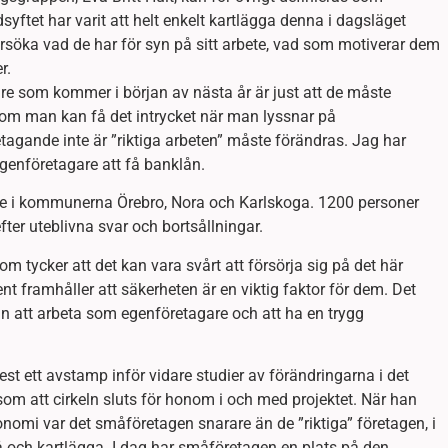
tet har varit att helt enkelt kartlägga denna i dagsläget
söka vad de har för syn på sitt arbete, vad som motiverar dem
r.
are som kommer i början av nästa år är just att de måste
 om man kan få det intrycket när man lyssnar på
tagande inte är ”riktiga arbeten” måste förändras. Jag har
egenföretagare att få banklån.
are i kommunerna Örebro, Nora och Karlskoga. 1200 personer
fter uteblivna svar och bortsållningar.
m tycker att det kan vara svårt att försörja sig på det här
t framhåller att säkerheten är en viktig faktor för dem. Det
an att arbeta som egenföretagare och att ha en trygg
 ett avstamp inför vidare studier av förändringarna i det
som att cirkeln sluts för honom i och med projektet. När han
nomi var det småföretagen snarare än de ”riktiga” företagen, i
tå och kartlägga. I dag har småföretagen en plats på den