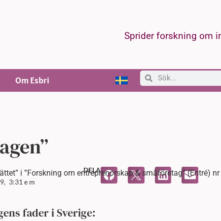
Sprider forskning om 
Om Esbri
tagen”
DELA
rättet” i ”Forskning om entreprenörskap & småföretag” (Entré) nr
9,
3:31 e m
ns fader i Sverige: