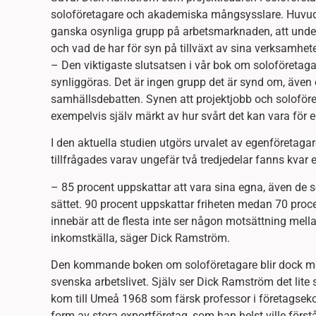
soloföretagare och akademiska mångsysslare. Huvudsyf
ganska osynliga grupp på arbetsmarknaden, att under
och vad de har för syn på tillväxt av sina verksamhete
– Den viktigaste slutsatsen i vår bok om soloföretag
synliggöras. Det är ingen grupp det är synd om, även
samhällsdebatten. Synen att projektjobb och soloföre
exempelvis själv märkt av hur svårt det kan vara för 
I den aktuella studien utgörs urvalet av egenföretag
tillfrågades varav ungefär två tredjedelar fanns kvar e
– 85 procent uppskattar att vara sina egna, även de so
sättet. 90 procent uppskattar friheten medan 70 procen
innebär att de flesta inte ser någon motsättning mell
inkomstkälla, säger Dick Ramström.
Den kommande boken om soloföretagare blir dock mest
svenska arbetslivet. Själv ser Dick Ramström det lite 
kom till Umeå 1968 som färsk professor i företagseko
form av stora exportföretag, som han helst ville förs