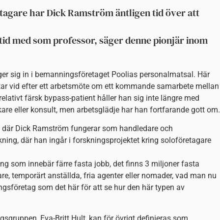
tagare har Dick Ramström äntligen tid över att
e tid med som professor, säger denne pionjär inom
ger sig in i bemanningsföretaget Poolias personalmatsal. Här
u tar vid efter ett arbetsmöte om ett kommande samarbete mellan
lativt färsk bypass-patient håller han sig inte längre med
are eller konsult, men arbetsglädje har han fortfarande gott om.
, där Dick Ramström fungerar som handledare och
ing, där han ingår i forskningsprojektet kring soloföretagare
ing som innebär färre fasta jobb, det finns 3 miljoner fasta
are, temporärt anställda, fria agenter eller nomader, vad man nu
ingsföretag som det här för att se hur den här typen av
gruppen, Eva-Britt Hult, kan för övrigt definieras som