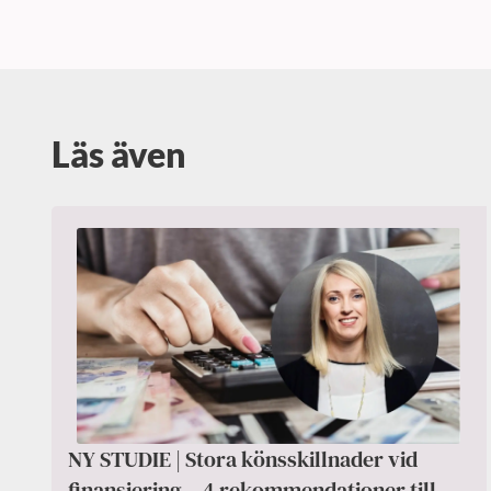
Läs även
NY STUDIE | Stora könsskillnader vid
finansiering – 4 rekommendationer till