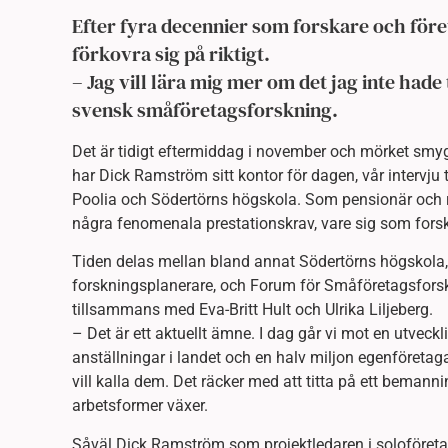
Efter fyra decennier som forskare och före
förkovra sig på riktigt.
– Jag vill lära mig mer om det jag inte had
svensk småföretagsforskning.
Det är tidigt eftermiddag i november och mörket smy
har Dick Ramström sitt kontor för dagen, vår intervj
Poolia och Södertörns högskola. Som pensionär och re
några fenomenala prestationskrav, vare sig som forsk
Tiden delas mellan bland annat Södertörns högskola
forskningsplanerare, och Forum för Småföretagsforskn
tillsammans med Eva-Britt Hult och Ulrika Liljeberg.
– Det är ett aktuellt ämne. I dag går vi mot en utveckl
anställningar i landet och en halv miljon egenföretag
vill kalla dem. Det räcker med att titta på ett bemann
arbetsformer växer.
Såväl Dick Ramström som projektledaren i soloföretags