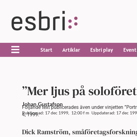
Start
Artiklar
Esbri play
Event
”Mer ljus på soloföre
Johan
Gustafson
Följande text publicerades även under vinjetten ”Port
Publicerad: 17 dec 1999,
12:00 f m
Uppdaterad: 17 dec 199
4, 1999:
Dick Ramström, småföretagsforskninge