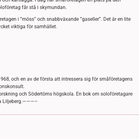
oföretag får stå i skymundan.
retagen i ”möss” och snabbväxande ”gaseller”. Det är en lite
cket viktiga för samhället.
68, och en av de första att intressera sig för småföretagens
ionskonsult.
orskning och Södertörns högskola. En bok om soloföretagare
ka Liljeberg.———–