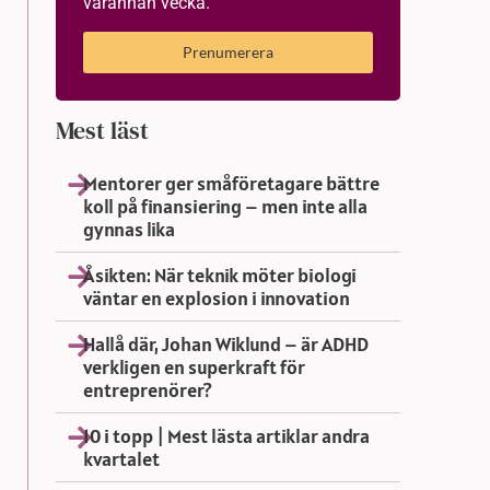
varannan vecka.
Prenumerera
Mest läst
Mentorer ger småföretagare bättre
koll på finansiering – men inte alla
gynnas lika
Åsikten: När teknik möter biologi
väntar en explosion i innovation
Hallå där, Johan Wiklund – är ADHD
verkligen en superkraft för
entreprenörer?
10 i topp | Mest lästa artiklar andra
kvartalet