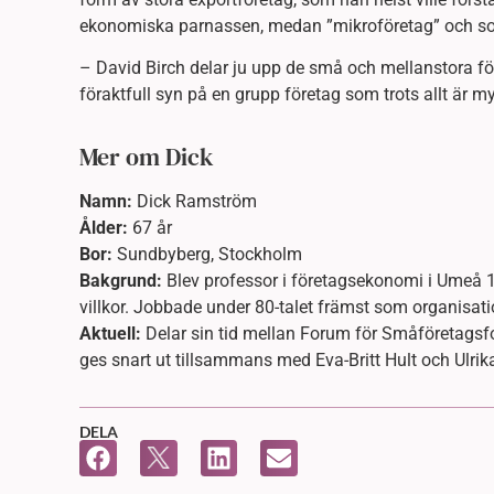
ekonomiska parnassen, medan ”mikroföretag” och sol
– David Birch delar ju upp de små och mellanstora fö
föraktfull syn på en grupp företag som trots allt är my
Mer om Dick
Namn:
Dick Ramström
Ålder:
67 år
Bor:
Sundbyberg, Stockholm
Bakgrund:
Blev professor i företagsekonomi i Umeå 19
villkor. Jobbade under 80-talet främst som organisat
Aktuell:
Delar sin tid mellan Forum för Småföretagsf
ges snart ut tillsammans med Eva-Britt Hult och Ulri
DELA