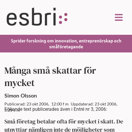
Sprider forskning om innovation, entreprenörskap och
småföretagande
Många små skattar för
mycket
Simon
Olsson
Publicerad: 23 okt 2006,
12:00 f m
Uppdaterad: 23 okt 2006,
Följande text publicerades även i Entré nr 3, 2006:
3:29 e m
Små företag betalar ofta för mycket i skatt. De
utnyttjar nämligen inte de möjligheter som