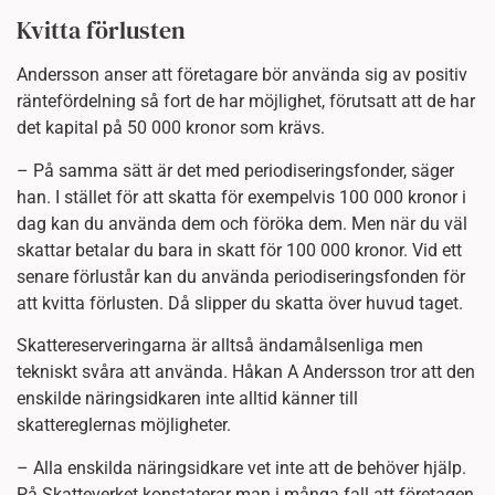
Kvitta förlusten
Andersson anser att företagare bör använda sig av positiv
räntefördelning så fort de har möjlighet, förutsatt att de har
det kapital på 50 000 kronor som krävs.
– På samma sätt är det med periodiseringsfonder, säger
han. I stället för att skatta för exempelvis 100 000 kronor i
dag kan du använda dem och föröka dem. Men när du väl
skattar betalar du bara in skatt för 100 000 kronor. Vid ett
senare förlustår kan du använda periodiseringsfonden för
att kvitta förlusten. Då slipper du skatta över huvud taget.
Skattereserveringarna är alltså ändamålsenliga men
tekniskt svåra att använda. Håkan A Andersson tror att den
enskilde näringsidkaren inte alltid känner till
skattereglernas möjligheter.
– Alla enskilda näringsidkare vet inte att de behöver hjälp.
På Skatteverket konstaterar man i många fall att företagen