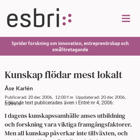
Sprider forskning om innovation, entreprenörskap och
småföretagande
Kunskap flödar mest lokalt
Åse
Karlén
Publicerad: 20 dec 2006,
12:00 f m
Uppdaterad: 20 dec 2006,
Följande text publicerades även i Entré nr 4, 2006:
3:29 e m
I dagens kunskapssamhälle anses utbildning
och forskning vara viktiga framgångsfaktorer.
Men all kunskap påverkar inte tillväxten, och