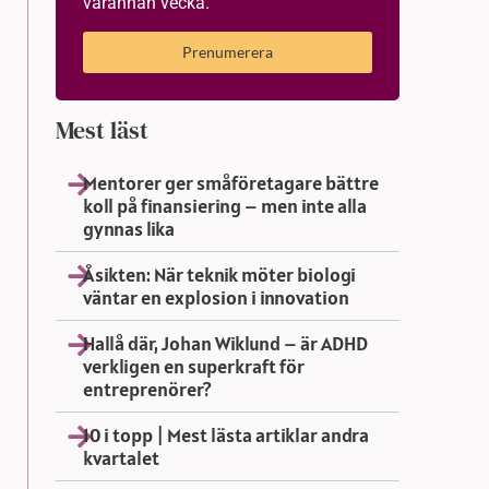
varannan vecka.
Prenumerera
Mest läst
Mentorer ger småföretagare bättre
koll på finansiering – men inte alla
gynnas lika
Åsikten: När teknik möter biologi
väntar en explosion i innovation
Hallå där, Johan Wiklund – är ADHD
verkligen en superkraft för
entreprenörer?
10 i topp | Mest lästa artiklar andra
kvartalet