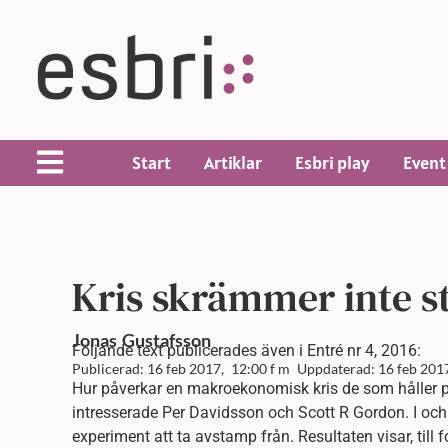
Start
Artiklar
Esbri play
Event
Kris skrämmer inte s
Jonas
Gustafsson
Följande text publicerades även i Entré nr 4, 2016:
Publicerad: 16 feb 2017,
12:00 f m
Uppdaterad: 16 feb 201
Hur påverkar en makroekonomisk kris de som håller på 
intresserade Per Davidsson och Scott R Gordon. I och 
experiment att ta avstamp från. Resultaten visar, till f