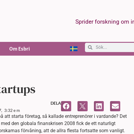
Sprider forskning om 
Om Esbri
tartups
DELA
7,
3:32 e m
att starta företag, så kallade entreprenörer i vardande? Det
med den globala finanskrisen 2008 fick de ett naturligt
orskarnas förvåning, att de allra flesta fortsatte som vanligt.