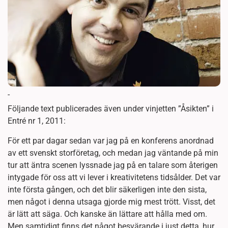
-
Följande text publicerades även under vinjetten ”Åsikten” i
Entré nr 1, 2011:
För ett par dagar sedan var jag på en konferens anordnad
av ett svenskt storföretag, och medan jag väntande på min
tur att äntra scenen lyssnade jag på en talare som återigen
intygade för oss att vi lever i kreativitetens tidsålder. Det var
inte första gången, och det blir säkerligen inte den sista,
men något i denna utsaga gjorde mig mest trött. Visst, det
är lätt att säga. Och kanske än lättare att hålla med om.
Men samtidigt finns det något besvärande i just detta, hur