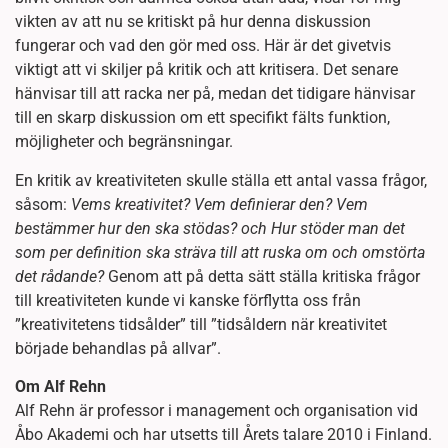
vikten av att nu se kritiskt på hur denna diskussion
fungerar och vad den gör med oss. Här är det givetvis
viktigt att vi skiljer på kritik och att kritisera. Det senare
hänvisar till att racka ner på, medan det tidigare hänvisar
till en skarp diskussion om ett specifikt fälts funktion,
möjligheter och begränsningar.
En kritik av kreativiteten skulle ställa ett antal vassa frågor,
såsom:
Vems kreativitet? Vem definierar den? Vem
bestämmer hur den ska stödas? och Hur stöder man det
som per definition ska sträva till att ruska om och omstörta
det rådande?
Genom att på detta sätt ställa kritiska frågor
till kreativiteten kunde vi kanske förflytta oss från
”kreativitetens tidsålder” till ”tidsåldern när kreativitet
började behandlas på allvar”.
Om Alf Rehn
Alf Rehn är professor i management och organisation vid
Åbo Akademi och har utsetts till Årets talare 2010 i Finland.