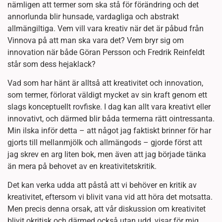
nämligen att termer som ska stå för förändring och det
annorlunda blir hunsade, vardagliga och abstrakt
allmängiltiga. Vem vill vara kreativ när det är påbud från
Vinnova på att man ska vara det? Vem bryr sig om
innovation när både Göran Persson och Fredrik Reinfeldt
står som dess hejaklack?
Vad som har hänt är alltså att kreativitet och innovation,
som termer, förlorat väldigt mycket av sin kraft genom ett
slags konceptuellt rovfiske. I dag kan allt vara kreativt eller
innovativt, och därmed blir båda termerna rätt ointressanta.
Min ilska inför detta – att något jag faktiskt brinner för har
gjorts till mellanmjölk och allmängods – gjorde först att
jag skrev en arg liten bok, men även att jag började tänka
än mera på behovet av en kreativitetskritik.
Det kan verka udda att påstå att vi behöver en kritik av
kreativitet, eftersom vi blivit vana vid att höra det motsatta.
Men precis denna orsak, att vår diskussion om kreativitet
blivit okritisk och därmed också utan udd, visar för mig