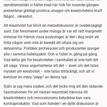
oproblematiskt vi håller med när folk för tusende gången
presenterar glättigt positiva utsagor om kreativitetens kraft.
Något… okreativt.
Att kreativitet har blivit en metadiskussion är ovedersägligt
sant. Där fenomenet under många år var ett rätt marginellt
intresse för främst vissa psykologer, är det i dag svårt att
hitta någon som inte är beredd att uttala sig om
detsamma. Politiker, professorer och producenter sjunger
alla i samma hallelujakör. Och vi faller in, gång på gång.
Vad detta gör för kreativiteten i samhället är inte helt lätt
att säga. Vissa argumenterar att det – även om det talas
mycket om kreativitet – inte talas tillräckligt, och att vi
behöver än mera ”pepp” av denna typ.
Själv är jag mera osäker, och det tycks mig att den rådande
fascinationen för att nästan neurotiskt hänvisa till
kreativitetens och innovationens betydelse kan vara
kontraproduktiv. Vad som händer i en dylik diskussion är