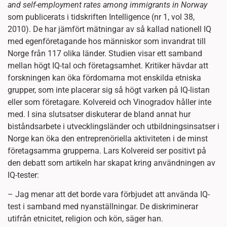
and self-employment rates among immigrants in Norway
som publicerats i tidskriften Intelligence (nr 1, vol 38,
2010). De har jämfört mätningar av så kallad nationell IQ
med egenföretagande hos människor som invandrat till
Norge från 117 olika länder. Studien visar ett samband
mellan högt IQ-tal och företagsamhet. Kritiker hävdar att
forskningen kan öka fördomarna mot enskilda etniska
grupper, som inte placerar sig så högt varken på IQ-listan
eller som företagare. Kolvereid och Vinogradov håller inte
med. I sina slutsatser diskuterar de bland annat hur
biståndsarbete i utvecklingsländer och utbildningsinsatser i
Norge kan öka den entreprenöriella aktiviteten i de minst
företagsamma grupperna. Lars Kolvereid ser positivt på
den debatt som artikeln har skapat kring användningen av
IQ-tester:
– Jag menar att det borde vara förbjudet att använda IQ-
test i samband med nyanställningar. De diskriminerar
utifrån etnicitet, religion och kön, säger han.