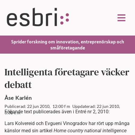
Sprider forskning om innovation, entreprenörskap och
småföretagande
Intelligenta företagare väcker
debatt
Åse
Karlén
Publicerad: 22 jun 2010,
12:00 f m
Uppdaterad: 22 jun 2010,
Följande text publicerades även i Entré nr 2, 2010:
3:30 e m
Lars Kolvereid och Evgueni Vinogradov har rört upp många
känslor med sin artikel
Home country national intelligence