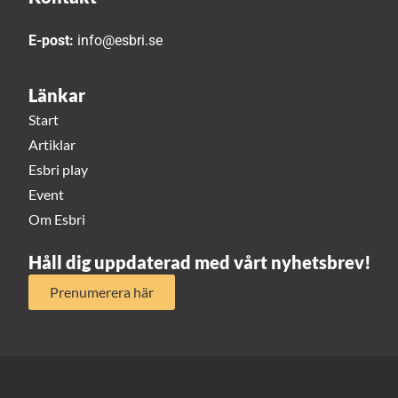
E-post:
info@esbri.se
Länkar
Start
Artiklar
Esbri play
Event
Om Esbri
Håll dig uppdaterad med vårt nyhetsbrev!
Prenumerera här