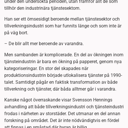
under den undersökta perioden, utan framför allt de som
tillhör den industrinära tjänstesektorn.
Han ser ett ömsesidigt beroende mellan tjänstesektor och
tillverkningsindustri som har funnits länge och som inte är
på väg bort.
– De blir allt mer beroende av varandra.
Men sambanden är komplicerade. En del av ökningen inom
tjänsteindustrin är bara en ökning på papperet, genom nya
kategoriseringar. En stor del skapades när
produktionsindustrin började utlokalisera tjänster på 1990-
talet. Samtidigt pågår en faktisk transformation av både
tillverkning och tjänster, där båda alltmer går i varandra.
Kanske något överraskande visar Svensson Hennings
avhandling att både tillverkningsindustri och tjänsteindustri
frodas i närheten av storstäder. Det utmanar en del annan
forskning på området. Det är inte nödvändigtvis en fördel
att finnas i en småstad där hyran är billig.