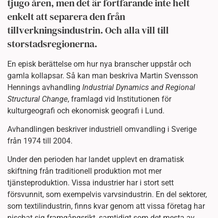
tjugo åren, men det är fortfarande inte helt
enkelt att separera den från
tillverkningsindustrin. Och alla vill till
storstadsregionerna.
En episk berättelse om hur nya branscher uppstår och
gamla kollapsar. Så kan man beskriva Martin Svensson
Hennings avhandling
Industrial Dynamics and Regional
Structural Change
, framlagd vid Institutionen för
kulturgeografi och ekonomisk geografi i Lund.
Avhandlingen beskriver industriell omvandling i Sverige
från 1974 till 2004.
Under den perioden har landet upplevt en dramatisk
skiftning från traditionell produktion mot mer
tjänsteproduktion. Vissa industrier har i stort sett
försvunnit, som exempelvis varvsindustrin. En del sektorer,
som textilindustrin, finns kvar genom att vissa företag har
nischat sig framgångsrikt, samtidigt som det mesta av