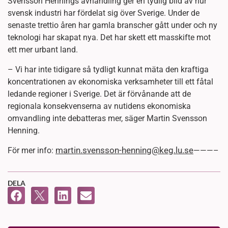
Svensson Hennings avhandling ger en tydlig bild av hur
svensk industri har fördelat sig över Sverige. Under de
senaste trettio åren har gamla branscher gått under och ny
teknologi har skapat nya. Det har skett ett masskifte mot
ett mer urbant land.
– Vi har inte tidigare så tydligt kunnat mäta den kraftiga
koncentrationen av ekonomiska verksamheter till ett fåtal
ledande regioner i Sverige. Det är förvånande att de
regionala konsekvenserna av nutidens ekonomiska
omvandling inte debatteras mer, säger Martin Svensson
Henning.
martin.svensson-henning@keg.lu.se
För mer info:
———–
DELA