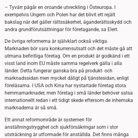
– Tyvärr pågår en oroande utveckling i Östeuropa. I
exempelvis Ungern och Polen har det blivit ett rejält
bakslag när det gäller rättssäkerhet, äganderättsskydd och
andra grundförutsättningar för företagande, sa Elert.
De övriga reformerna är självklart också viktiga.
Marknaden bör vara konkurrensutsatt och det måste gå att
utmana befintliga företag. Om en produkt är godkänd i ett
visst land inom EU måste samma regelverk gälla i alla
länder. Detta fungerar ganska bra på produkt- och
marknadssidan men mycket dåligt på tjänstesidan, enligt
föreläsarna. I USA och Kina har nystartade företag stora
hemmamarknader, men företag i små länder behöver satsa
internationellt redan i ett tidigt skede eftersom de inhemska
marknaderna är så små.
Ett annat reformområde är systemen för
anställningstrygghet och sjukförsäkringar som i stor
utsträckning är utformade för anställda. Det finns många