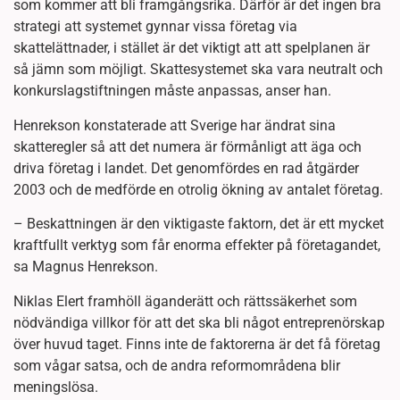
som kommer att bli framgångsrika. Därför är det ingen bra
strategi att systemet gynnar vissa företag via
skattelättnader, i stället är det viktigt att att spelplanen är
så jämn som möjligt. Skattesystemet ska vara neutralt och
konkurslagstiftningen måste anpassas, anser han.
Henrekson konstaterade att Sverige har ändrat sina
skatteregler så att det numera är förmånligt att äga och
driva företag i landet. Det genomfördes en rad åtgärder
2003 och de medförde en otrolig ökning av antalet företag.
– Beskattningen är den viktigaste faktorn, det är ett mycket
kraftfullt verktyg som får enorma effekter på företagandet,
sa Magnus Henrekson.
Niklas Elert framhöll äganderätt och rättssäkerhet som
nödvändiga villkor för att det ska bli något entreprenörskap
över huvud taget. Finns inte de faktorerna är det få företag
som vågar satsa, och de andra reformområdena blir
meningslösa.