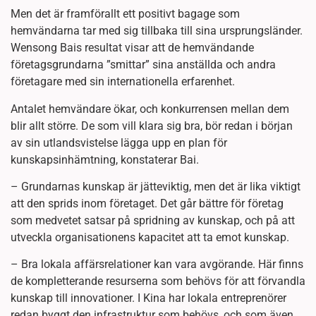
Men det är framförallt ett positivt bagage som
hemvändarna tar med sig tillbaka till sina ursprungsländer.
Wensong Bais resultat visar att de hemvändande
företagsgrundarna ”smittar” sina anställda och andra
företagare med sin internationella erfarenhet.
Antalet hemvändare ökar, och konkurrensen mellan dem
blir allt större. De som vill klara sig bra, bör redan i början
av sin utlandsvistelse lägga upp en plan för
kunskapsinhämtning, konstaterar Bai.
– Grundarnas kunskap är jätteviktig, men det är lika viktigt
att den sprids inom företaget. Det går bättre för företag
som medvetet satsar på spridning av kunskap, och på att
utveckla organisationens kapacitet att ta emot kunskap.
– Bra lokala affärsrelationer kan vara avgörande. Här finns
de kompletterande resurserna som behövs för att förvandla
kunskap till innovationer. I Kina har lokala entreprenörer
redan byggt den infrastruktur som behövs, och som även