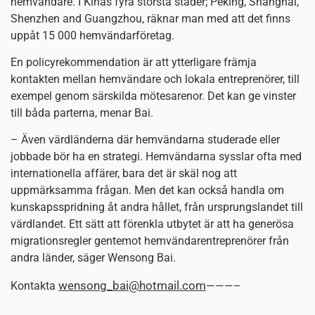
hemvändare. I Kinas fyra största städer; Peking, Shanghai,
Shenzhen and Guangzhou, räknar man med att det finns
uppåt 15 000 hemvändarföretag.
En policyrekommendation är att ytterligare främja
kontakten mellan hemvändare och lokala entreprenörer, till
exempel genom särskilda mötesarenor. Det kan ge vinster
till båda parterna, menar Bai.
– Även värdländerna där hemvändarna studerade eller
jobbade bör ha en strategi. Hemvändarna sysslar ofta med
internationella affärer, bara det är skäl nog att
uppmärksamma frågan. Men det kan också handla om
kunskapsspridning åt andra hållet, från ursprungslandet till
värdlandet. Ett sätt att förenkla utbytet är att ha generösa
migrationsregler gentemot hemvändarentreprenörer från
andra länder, säger Wensong Bai.
wensong_bai@hotmail.com
Kontakta
———–