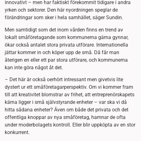
innovativt – men har faktiskt förekommit tidigare i andra
yrken och sektorer. Den här nyordningen speglar de
förändringar som sker i hela samhället, säger Sundin.
Men samtidigt som det inom vården finns en trend av
lokalt småföretagande som kommunerna gärna gynnar,
ökar också antalet stora privata utförare. Internationella
jättar kommer in och köper upp de små. Då får man
återigen en eller ett par stora utförare, och kommunerna
kan inte göra något åt det.
– Det här är också oerhört intressant men givetvis lite
dystert ur ett småföretagarperspektiv. Om vi kommer fram
till att kreativitet blomstrar av frihet, att entreprenörskapets
kärna ligger i små självstyrande enheter – var ska vi då
hitta sådana enheter? Även om både det privata och det
offentliga knoppar av nya småföretag, hamnar de ofta
under moderbolagets kontroll. Eller blir uppköpta av en stor
konkurrent.