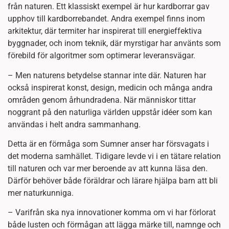
från naturen. Ett klassiskt exempel är hur kardborrar gav
upphov till kardborrebandet. Andra exempel finns inom
arkitektur, där termiter har inspirerat till energieffektiva
byggnader, och inom teknik, där myrstigar har använts som
förebild för algoritmer som optimerar leveransvägar.
– Men naturens betydelse stannar inte där. Naturen har
också inspirerat konst, design, medicin och många andra
områden genom århundradena. När människor tittar
noggrant på den naturliga världen uppstår idéer som kan
användas i helt andra sammanhang.
Detta är en förmåga som Sumner anser har försvagats i
det moderna samhället. Tidigare levde vi i en tätare relation
till naturen och var mer beroende av att kunna läsa den.
Därför behöver både föräldrar och lärare hjälpa barn att bli
mer naturkunniga.
– Varifrån ska nya innovationer komma om vi har förlorat
både lusten och förmågan att lägga märke till, namnge och