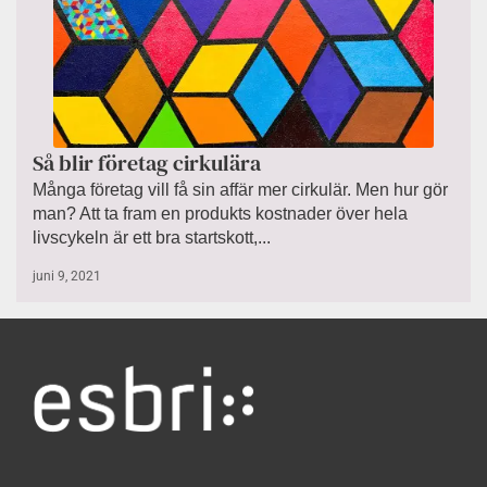
Så blir företag cirkulära
Många företag vill få sin affär mer cirkulär. Men hur gör
man? Att ta fram en produkts kostnader över hela
livscykeln är ett bra startskott,...
juni 9, 2021