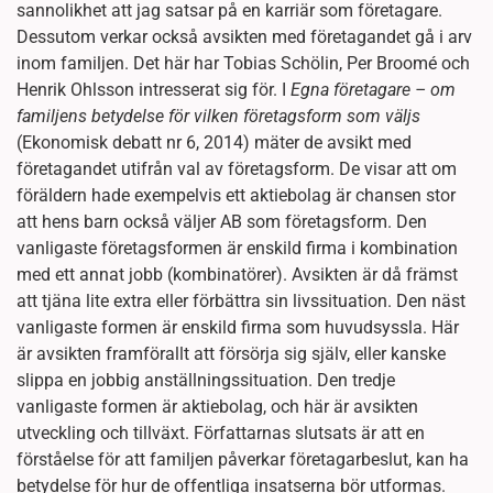
sannolikhet att jag satsar på en karriär som företagare.
Dessutom verkar också avsikten med företagandet gå i arv
inom familjen. Det här har Tobias Schölin, Per Broomé och
Henrik Ohlsson intresserat sig för. I
Egna företagare – om
familjens betydelse för vilken företagsform som väljs
(Ekonomisk debatt nr 6, 2014) mäter de avsikt med
företagandet utifrån val av företagsform. De visar att om
föräldern hade exempelvis ett aktiebolag är chansen stor
att hens barn också väljer AB som företagsform. Den
vanligaste företagsformen är enskild firma i kombination
med ett annat jobb (kombinatörer). Avsikten är då främst
att tjäna lite extra eller förbättra sin livssituation. Den näst
vanligaste formen är enskild firma som huvudsyssla. Här
är avsikten framförallt att försörja sig själv, eller kanske
slippa en jobbig anställningssituation. Den tredje
vanligaste formen är aktiebolag, och här är avsikten
utveckling och tillväxt. Författarnas slutsats är att en
förståelse för att familjen påverkar företagarbeslut, kan ha
betydelse för hur de offentliga insatserna bör utformas.