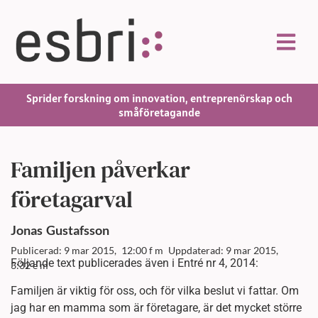
Sprider forskning om innovation, entreprenörskap och
småföretagande
Familjen påverkar
företagarval
Jonas
Gustafsson
Publicerad: 9 mar 2015,
12:00 f m
Uppdaterad: 9 mar 2015,
Följande text publicerades även i Entré nr 4, 2014:
3:32 e m
Familjen är viktig för oss, och för vilka beslut vi fattar. Om
jag har en mamma som är företagare, är det mycket större