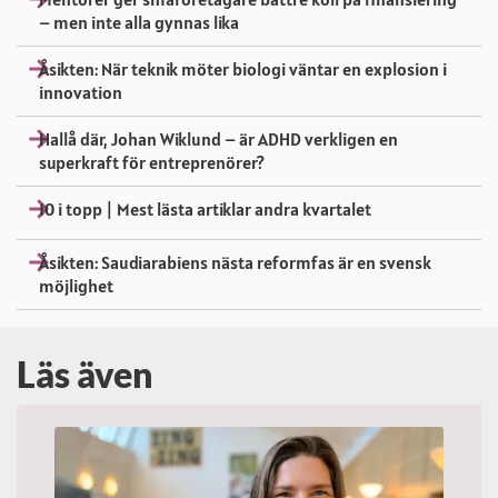
– men inte alla gynnas lika
Åsikten: När teknik möter biologi väntar en explosion i
innovation
Hallå där, Johan Wiklund – är ADHD verkligen en
superkraft för entreprenörer?
10 i topp | Mest lästa artiklar andra kvartalet
Åsikten: Saudiarabiens nästa reformfas är en svensk
möjlighet
Läs även