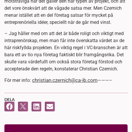
motsträviga när det gäller den här typen av projekt, och att
det vore önskvärt att de vågade satsa mer. Men Czernich
menar istället att en del företag satsar för mycket på
entreprenöriella idéer, speciellt när de går med vinst.
– Jag håller med om att det är både roligt och viktigt med
intraprenörskap, men man får inte överskatta värdet av de
här riskfyllda projekten. En viktig regel i VC-branschen är att
bara ett av tio nya företag faktiskt blir framgångsrika. Det
skulle vara värdefullt om också stora företag förstod och
accepterade den regeln, konstaterar Christian Czernich.
christian.czernich@ca-ib.com
För mer info:
———–
DELA