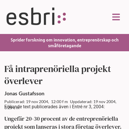
Sprider forskning om innovation, entreprenörskap och
småföretagande
Få intraprenöriella projekt
överlever
Jonas
Gustafsson
Publicerad: 19 nov 2004,
12:00 f m
Uppdaterad: 19 nov 2004,
Följande text publicerades även i Entré nr 3, 2004:
3:29 e m
Ungefär 20-30 procent av de entreprenöriella
projekt som lanseras i stora företag överlever.