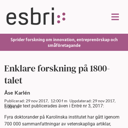
Sprider forskning om innovation, entreprenörskap och
småföretagande
Enklare forskning på 1800-
talet
Åse
Karlén
Publicerad: 29 nov 2017,
12:00 f m
Uppdaterad: 29 nov 2017,
Följande text publicerades även i Entré nr 3, 2017:
3:32 e m
Fyra doktorander på Karolinska institutet har gått igenom
700 000 sammanfattningar av vetenskapliga artiklar,