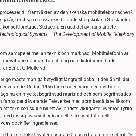
la processer till framväxten av den svenska mobiltelebranschen?
nga år, först som forskare vid Handelshögskolan i Stockholm,
 konsultföretaget Stelacon. En god del av hans arbete
 Technological Systems – The Development of Mobile Telephony
tan om samspelet mellan teknik och marknad. Mobiltelefonin är
 innovationerna inom försäljning och distribution hade
rar Bengt G Mölleryd.
rige måste man gå betydligt längre tillbaka i tiden än till det
 medvetande. Redan 1956 lanserades nämligen det första
nsågs ha en mycket begränsad marknad och som begränsades
n fanns det dåvarande Televerket med som beställare, liksom
tt tekniken skulle bli ett av landets viktigaste levebröd fyrtio
 med inslag av såväl individuellt som institutionellt
vdes dock fler ingredienser.
m ett teknologiskt system snarare än som bara en teknologi. Det