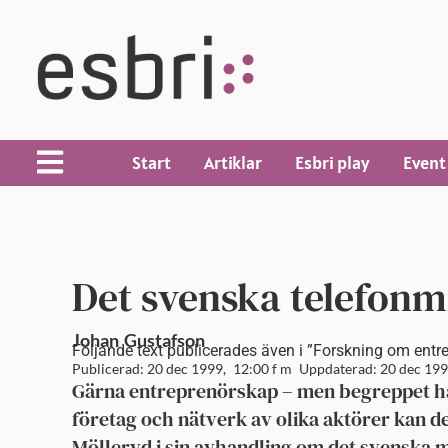
Start
Artiklar
Esbri play
Event
Det svenska telefonm
Johan
Gustafson
Följande text publicerades även i ”Forskning om entr
Publicerad: 20 dec 1999,
12:00 f m
Uppdaterad: 20 dec 199
Gärna entreprenörskap – men begreppet han
företag och nätverk av olika aktörer kan d
Mölleryd i sin avhandling om det svenska 