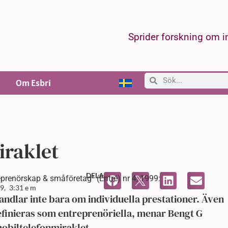
Sprider forskning om 
Om Esbri
iraklet
DELA
eprenörskap & småföretag” (Entré) nr 4, 1999:
9,
3:31 e m
dlar inte bara om individuella prestationer. Även
efinieras som entreprenöriella, menar Bengt G
mobiltelefonmiraklet.