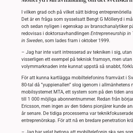
I vilken grad och på vilket sätt bidrog entreprenöriel
Det är en fråga som sysselsatt Bengt G Mölleryd i må
och sedan nyligen i egenskap av branschanalytiker på
redovisas i doktorsavhandlingen
Entrepreneurship in
in Sweden
, som lades fram i oktober 1999.
– Jag har inte varit intresserad av tekniken i sig, u
visserligen ett exempel på teknisk framsyn, men utan
volymmarknaden inte kunnat uppstå så snabbt, förkla
För att kunna kartlägga mobiltelefonins framväxt i Sve
80-tal då ”yuppienallen” slog igenom i allmänhetens
mobilsystemet MTA, ett system som på den tiden a
till 1 000 möjliga abonnentnummer. Redan från börja
Ericsson, men ingen av den tidens pionjärer kunde ana a
år senare. De tidiga processerna var teknikfokuserade,
entreprenörskap. För att nå en bredare penetration krä
– Jag har velat betona att mobiltelefonin ska ses so