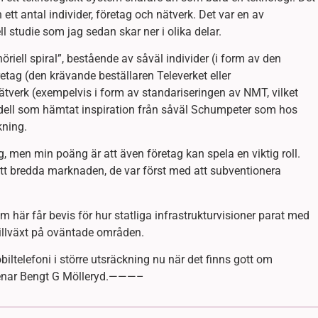
ett antal individer, företag och nätverk. Det var en av
ll studie som jag sedan skar ner i olika delar.
ell spiral”, bestående av såväl individer (i form av den
etag (den krävande beställaren Televerket eller
ätverk (exempelvis i form av standariseringen av NMT, vilket
dell som hämtat inspiration från såväl Schumpeter som hos
kning.
, men min poäng är att även företag kan spela en viktig roll.
att bredda marknaden, de var först med att subventionera
om här får bevis för hur statliga infrastrukturvisioner parat med
llväxt på oväntade områden.
ltelefoni i större utsräckning nu när det finns gott om
, menar Bengt G Mölleryd.———–