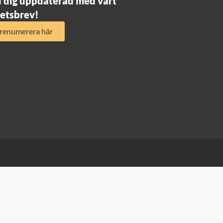
l dig uppdaterad med vårt
etsbrev!
renumerera här