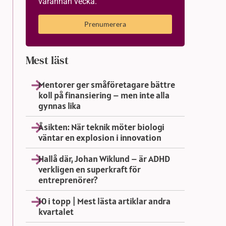
varannan vecka.
Prenumerera
Mest läst
Mentorer ger småföretagare bättre
koll på finansiering – men inte alla
gynnas lika
Åsikten: När teknik möter biologi
väntar en explosion i innovation
Hallå där, Johan Wiklund – är ADHD
verkligen en superkraft för
entreprenörer?
10 i topp | Mest lästa artiklar andra
kvartalet