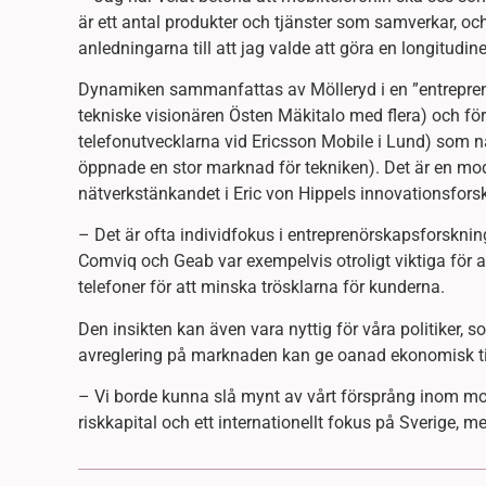
är ett antal produkter och tjänster som samverkar, och 
anledningarna till att jag valde att göra en longitudine
Dynamiken sammanfattas av Mölleryd i en ”entreprenöri
tekniske visionären Östen Mäkitalo med flera) och för
telefonutvecklarna vid Ericsson Mobile i Lund) som n
öppnade en stor marknad för tekniken). Det är en mo
nätverkstänkandet i Eric von Hippels innovationsfors
– Det är ofta individfokus i entreprenörskapsforskning
Comviq och Geab var exempelvis otroligt viktiga för 
telefoner för att minska trösklarna för kunderna.
Den insikten kan även vara nyttig för våra politiker, s
avreglering på marknaden kan ge oanad ekonomisk ti
– Vi borde kunna slå mynt av vårt försprång inom mobi
riskkapital och ett internationellt fokus på Sverige