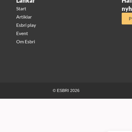
Länkar
Hål
nyh
Start
Artiklar
P
Esbri play
Event
Om Esbri
© ESBRI 2026