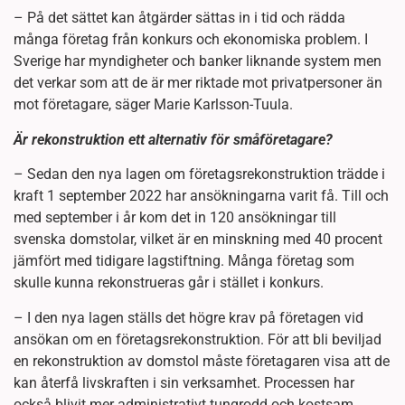
– På det sättet kan åtgärder sättas in i tid och rädda
många företag från konkurs och ekonomiska problem. I
Sverige har myndigheter och banker liknande system men
det verkar som att de är mer riktade mot privatpersoner än
mot företagare, säger Marie Karlsson-Tuula.
Är rekonstruktion ett alternativ för småföretagare?
– Sedan den nya lagen om företagsrekonstruktion trädde i
kraft 1 september 2022 har ansökningarna varit få. Till och
med september i år kom det in 120 ansökningar till
svenska domstolar, vilket är en minskning med 40 procent
jämfört med tidigare lagstiftning. Många företag som
skulle kunna rekonstrueras går i stället i konkurs.
– I den nya lagen ställs det högre krav på företagen vid
ansökan om en företagsrekonstruktion. För att bli beviljad
en rekonstruktion av domstol måste företagaren visa att de
kan återfå livskraften i sin verksamhet. Processen har
också blivit mer administrativt tungrodd och kostsam,