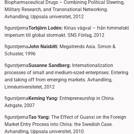
Biopharmaceutical Drugs – Combining Political Steering,
Military Research, and Transnational Networking.
Avhandling, Uppsala universitet, 2012
figurstjerna
Torbjörn Lodén:
Kinas vägval – från himmelskt
imperium till global stormakt. SNS Förlag, 2012
figurstjerna
John Naisbitt:
Megatrends Asia. Simon &
Schuster, 1996
figurstjerna
Susanne Sandberg:
Internationalization
processes of small and medium-sized enterprises: Entering
and taking off from emerging markets. Avhandling,
Linnéuniversitetet, 2012
figurstjerna
Keming Yang:
Entrepreneurship in China.
Ashgate, 2007
figurstjerna
Tao Yang:
The Effect of Guanxi on the Foreign
Market Entry Process into China: the Swedish Case.
Avhandling, Uppsala universitet, 2010