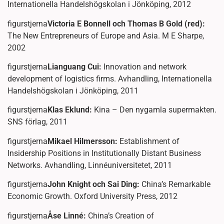
Internationella Handelshögskolan i Jönköping, 2012
figurstjerna
Victoria E Bonnell och Thomas B Gold (red):
The New Entrepreneurs of Europe and Asia. M E Sharpe,
2002
figurstjerna
Lianguang Cui:
Innovation and network
development of logistics firms. Avhandling, Internationella
Handelshögskolan i Jönköping, 2011
figurstjerna
Klas Eklund:
Kina – Den nygamla supermakten.
SNS förlag, 2011
figurstjerna
Mikael Hilmersson:
Establishment of
Insidership Positions in Institutionally Distant Business
Networks. Avhandling, Linnéuniversitetet, 2011
figurstjerna
John Knight och Sai Ding:
China’s Remarkable
Economic Growth. Oxford University Press, 2012
figurstjerna
Åse Linné:
China’s Creation of