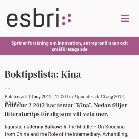
Sprider forskning om innovation, entreprenörskap och
småföretagande
Boktipslista: Kina
-
-
Publicerad: 13 aug 2012,
12:00 f m
Uppdaterad: 13 aug 2012,
3:31 e m
Entré nr 2 2012 har temat ”Kina”. Nedan följer
litteraturtips för dig som vill veta mer.
figurstjerna
Jenny Balkow:
In the Middle – On Sourcing
from China and the Role of the Intermediary. Avhandling,