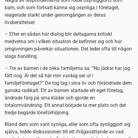
Några av respondenterna som hade osynliggjorts som
barn, och som fortsatt känna sig osynliga i företaget,
reagerade starkt under genomgången av deras
livsberättelser.
– Efter en sådan här dialog blir deltagarna kritiskt
medvetna om i vilken situation de befinner sig och hur
omgivningen påverkar situationen. Det leder ofta till någon
slags handling.
– Tre av barnen i de olika familjerna sa: ”Nu jädrar har jag
fått nog. Är det så här min vardag ser ut i
familjeföretaget?” De tog tag i sina liv och förändrade dem
ganska radikalt. Ett av barnen startade ett eget företag,
ändrade färg på sina kläder och gjorde en
totalomvändning. Ett annat började ta mer plats och det
tredje begärde löneförhöjning.
Bland dem som varit synliga, eller som ofta synliggjort sig
själva, ledde diskussionen till ett ifrågasättande av vad