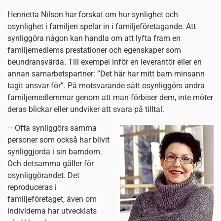
Henrietta Nilson har forskat om hur synlighet och
osynlighet i familjen spelar in i familjeföretagande. Att
synliggöra någon kan handla om att lyfta fram en
familjemedlems prestationer och egenskaper som
beundransvärda. Till exempel inför en leverantör eller en
annan samarbetspartner: ”Det här har mitt barn minsann
tagit ansvar för”. På motsvarande sätt osynliggörs andra
familjemedlemmar genom att man förbiser dem, inte möter
deras blickar eller undviker att svara på tilltal.
– Ofta synliggörs samma
personer som också har blivit
synliggjorda i sin barndom.
Och detsamma gäller för
osynliggörandet. Det
reproduceras i
familjeföretaget, även om
individerna har utvecklats