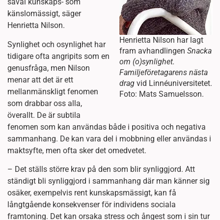
såväl kunskaps- som
känslomässigt, säger
Henrietta Nilson.
Henrietta Nilson har lagt
Synlighet och osynlighet har
fram avhandlingen
Snacka
tidigare ofta angripits som en
om (o)synlighet.
genusfråga, men Nilson
Familjeföretagarens nästa
menar att det är ett
drag
vid Linnéuniversitetet.
mellanmänskligt fenomen
Foto: Mats Samuelsson.
som drabbar oss alla,
överallt. De är subtila
fenomen som kan användas både i positiva och negativa
sammanhang. De kan vara del i mobbning eller användas i
maktsyfte, men ofta sker det omedvetet.
– Det ställs större krav på den som blir synliggjord. Att
ständigt bli synliggjord i sammanhang där man känner sig
osäker, exempelvis rent kunskapsmässigt, kan få
långtgående konsekvenser för individens sociala
framtoning. Det kan orsaka stress och ångest som i sin tur