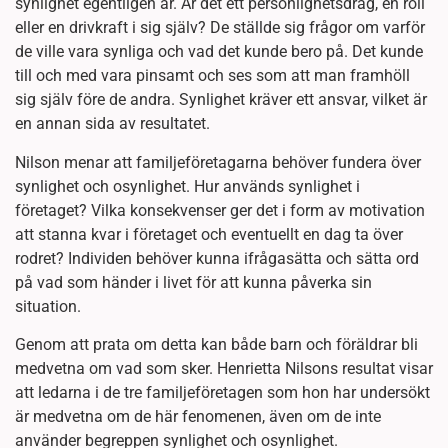
synlighet egentligen är. Är det ett personlighetsdrag, en roll
eller en drivkraft i sig själv? De ställde sig frågor om varför
de ville vara synliga och vad det kunde bero på. Det kunde
till och med vara pinsamt och ses som att man framhöll
sig själv före de andra. Synlighet kräver ett ansvar, vilket är
en annan sida av resultatet.
Nilson menar att familjeföretagarna behöver fundera över
synlighet och osynlighet. Hur används synlighet i
företaget? Vilka konsekvenser ger det i form av motivation
att stanna kvar i företaget och eventuellt en dag ta över
rodret? Individen behöver kunna ifrågasätta och sätta ord
på vad som händer i livet för att kunna påverka sin
situation.
Genom att prata om detta kan både barn och föräldrar bli
medvetna om vad som sker. Henrietta Nilsons resultat visar
att ledarna i de tre familjeföretagen som hon har undersökt
är medvetna om de här fenomenen, även om de inte
använder begreppen synlighet och osynlighet.