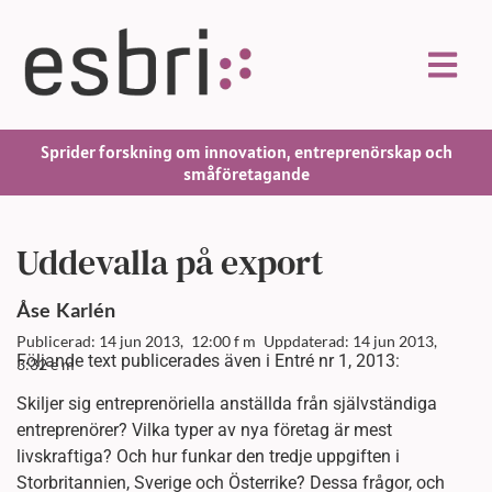
Sprider forskning om innovation, entreprenörskap och
småföretagande
Uddevalla på export
Åse
Karlén
Publicerad: 14 jun 2013,
12:00 f m
Uppdaterad: 14 jun 2013,
Följande text publicerades även i Entré nr 1, 2013:
3:32 e m
Skiljer sig entreprenöriella anställda från självständiga
entreprenörer? Vilka typer av nya företag är mest
livskraftiga? Och hur funkar den tredje uppgiften i
Storbritannien, Sverige och Österrike? Dessa frågor, och