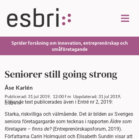
Sprider forskning om innovation, entreprenörskap och
småföretagande
Seniorer still going strong
Åse
Karlén
Publicerad: 31 jul 2019,
12:00 f m
Uppdaterad: 31 jul 2019,
Följande text publicerades även i Entré nr 2, 2019:
3:32 e m
Starka, riskvilliga och välmående. Det är bilden av Sveriges
seniora företagargarde som tecknas i rapporten
Äldre som
företagare – finns de?
(Entreprenörskapsforum, 2019).
Författarna Carin Holmquist och Elisabeth Sundin visar att