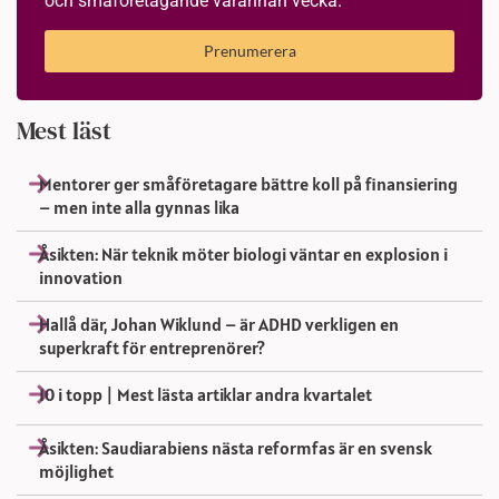
och småföretagande varannan vecka.
Prenumerera
Mest läst
Mentorer ger småföretagare bättre koll på finansiering
– men inte alla gynnas lika
Åsikten: När teknik möter biologi väntar en explosion i
innovation
Hallå där, Johan Wiklund – är ADHD verkligen en
superkraft för entreprenörer?
10 i topp | Mest lästa artiklar andra kvartalet
Åsikten: Saudiarabiens nästa reformfas är en svensk
möjlighet