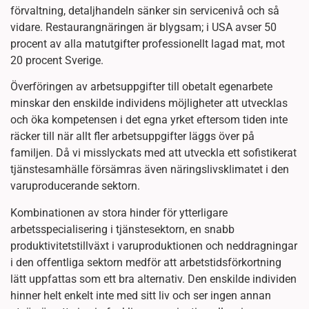
förvaltning, detaljhandeln sänker sin servicenivå och så
vidare. Restaurangnäringen är blygsam; i USA avser 50
procent av alla matutgifter professionellt lagad mat, mot
20 procent Sverige.
Överföringen av arbetsuppgifter till obetalt egenarbete
minskar den enskilde individens möjligheter att utvecklas
och öka kompetensen i det egna yrket eftersom tiden inte
räcker till när allt fler arbetsuppgifter läggs över på
familjen. Då vi misslyckats med att utveckla ett sofistikerat
tjänstesamhälle försämras även näringslivsklimatet i den
varuproducerande sektorn.
Kombinationen av stora hinder för ytterligare
arbetsspecialisering i tjänstesektorn, en snabb
produktivitetstillväxt i varuproduktionen och neddragningar
i den offentliga sektorn medför att arbetstidsförkortning
lätt uppfattas som ett bra alternativ. Den enskilde individen
hinner helt enkelt inte med sitt liv och ser ingen annan