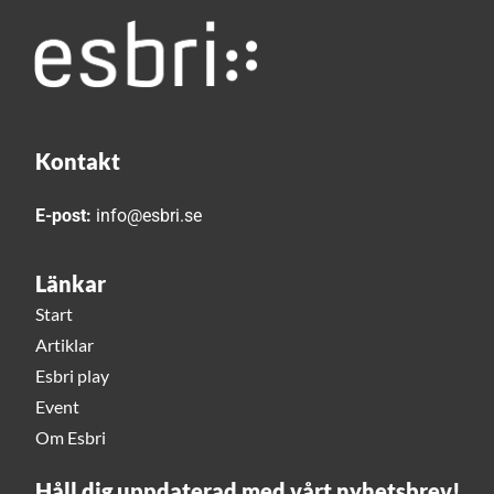
Kontakt
E-post:
info@esbri.se
Länkar
Start
Artiklar
Esbri play
Event
Om Esbri
Håll dig uppdaterad med vårt nyhetsbrev!