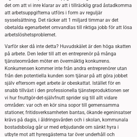
det om att vi inre klarar av att i tillräcklig grad åstadkomma
att arbetsuppgifterna utförs i form av reguljär
sysselsättning. Det räcker att 1 miljard timmar av det
obetalda egenarbetet omvandlas till riktiga jobb för att lösa
arbetslöshetsproblemet.
Varför sker då inte detta? Huvudskälet är den höga skatten
på arbete. Den leder till att en entreprenör på många
tjänsteområden möter en övermäktig konkurrens.
Konkurrensen kommer inte från andra entreprenörer utan
från den potentiella kunden som tjänar på att göra jobbet
själv eftersom eget arbete är obeskattat. Istället för en
snabb tillväxt i den professionella tjänsteproduktionen ser
vi hur fnuttgör-det-självfnutt sprider sig till allt vidare
områden: var och en kör sina sopor till gemensamma
stationer, fritidsverksamheten bantas, ökande egeninsatser
krävs på dagis, i åldringsvården och i skolan, kommunala
bostadsbolag går ur med erbjudande om sänkt hyra i
utbyte mot att hyresgästerna tar över underhåll och