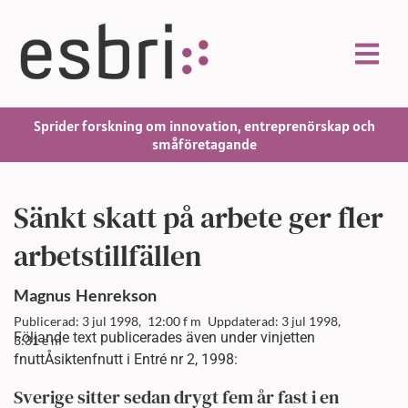
Sprider forskning om innovation, entreprenörskap och
småföretagande
Sänkt skatt på arbete ger fler
arbetstillfällen
Magnus
Henrekson
Publicerad: 3 jul 1998,
12:00 f m
Uppdaterad: 3 jul 1998,
Följande text publicerades även under vinjetten
3:31 e m
fnuttÅsiktenfnutt i Entré nr 2, 1998:
Sverige sitter sedan drygt fem år fast i en