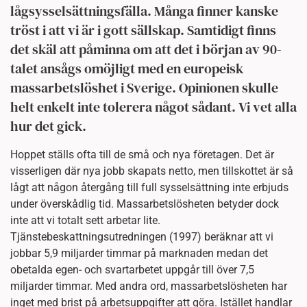
lågsysselsättningsfälla. Många finner kanske
tröst i att vi är i gott sällskap. Samtidigt finns
det skäl att påminna om att det i början av 90-
talet ansågs omöjligt med en europeisk
massarbetslöshet i Sverige. Opinionen skulle
helt enkelt inte tolerera något sådant. Vi vet alla
hur det gick.
Hoppet ställs ofta till de små och nya företagen. Det är
visserligen där nya jobb skapats netto, men tillskottet är så
lågt att någon återgång till full sysselsättning inte erbjuds
under överskådlig tid. Massarbetslösheten betyder dock
inte att vi totalt sett arbetar lite.
Tjänstebeskattningsutredningen (1997) beräknar att vi
jobbar 5,9 miljarder timmar på marknaden medan det
obetalda egen- och svartarbetet uppgår till över 7,5
miljarder timmar. Med andra ord, massarbetslösheten har
inget med brist på arbetsuppgifter att göra. Istället handlar