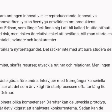
ara antingen innovativ eller reproducerande. Innovativa
t innovatören lyckas övertyga omvärlden om produktens
dison, som länge fick finna sig i att bli kallad fnuttidiotfnutt.
isk, men risken är relativt enkel att beräkna. Vill man starta en
talet invånare och konkurrenter.
förklara nyföretagandet. Det räcker inte med att bara studera de
itet, skaffa resurser, utveckla rutiner och relationer. Men ingen
åste göras före andra. Intervjuer med framgångsrika seriella
isar att det som är viktigt för startprocessen ofta tar lång tid.
 Delmar.
mbinera olika kompetenser. Därefter kan de utveckla prototyp,
 är det viktigast att analysera konkurrenterna. Sedan kan de