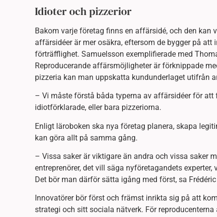
Idioter och pizzerior
Bakom varje företag finns en affärsidé, och den kan v
affärsidéer är mer osäkra, eftersom de bygger på at
förträfflighet. Samuelsson exemplifierade med Thomas E
Reproducerande affärsmöjligheter är förknippade med r
pizzeria kan man uppskatta kundunderlaget utifrån an
– Vi måste förstå båda typerna av affärsidéer för att 
idiotförklarade, eller bara pizzeriorna.
Enligt läroboken ska nya företag planera, skapa legitim
kan göra allt på samma gång.
– Vissa saker är viktigare än andra och vissa saker m
entreprenörer, det vill säga nyföretagandets experter, v
Det bör man därför sätta igång med först, sa Frédéric
Innovatörer bör först och främst inrikta sig på att ko
strategi och sitt sociala nätverk. För reproducenterna