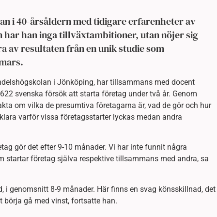
an i 40-årsåldern med tidigare erfarenheter av
n har han inga tillväxtambitioner, utan nöjer sig
ra av resultaten från en unik studie som
 mars.
andelshögskolan i Jönköping, har tillsammans med docent
 622 svenska försök att starta företag under två år. Genom
akta om vilka de presumtiva företagarna är, vad de gör och hur
förklara varför vissa företagsstarter lyckas medan andra
retag gör det efter 9-10 månader. Vi har inte funnit några
m startar företag själva respektive tillsammans med andra, sa
tid, i genomsnitt 8-9 månader. Här finns en svag könsskillnad, det
t börja gå med vinst, fortsatte han.