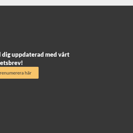
l dig uppdaterad med vårt
etsbrev!
renumerera här