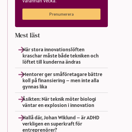
varannan vecka.
Prenumerera
Mest läst
När stora innovationslöften
kraschar måste både tekniken och
löftet till kunderna ändras
Mentorer ger småföretagare bättre
koll på finansiering – men inte alla
gynnas lika
Åsikten: När teknik möter biologi
väntar en explosion i innovation
Hallå där, Johan Wiklund – är ADHD
verkligen en superkraft för
entreprenörer?