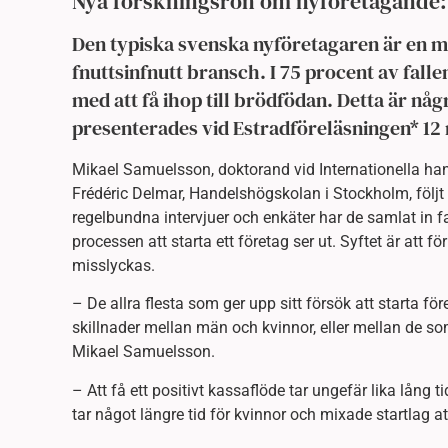
Nya forskningsrön om nyföretagande:
Den typiska svenska nyföretagaren är en m
fnuttsinfnutt bransch. I 75 procent av falle
med att få ihop till brödfödan. Detta är någ
presenterades vid Estradföreläsningen* 12
Mikael Samuelsson, doktorand vid Internationella h
Frédéric Delmar, Handelshögskolan i Stockholm, följt
regelbundna intervjuer och enkäter har de samlat in f
processen att starta ett företag ser ut. Syftet är att 
misslyckas.
– De allra flesta som ger upp sitt försök att starta fö
skillnader mellan män och kvinnor, eller mellan de so
Mikael Samuelsson.
– Att få ett positivt kassaflöde tar ungefär lika lång 
tar något längre tid för kvinnor och mixade startlag at