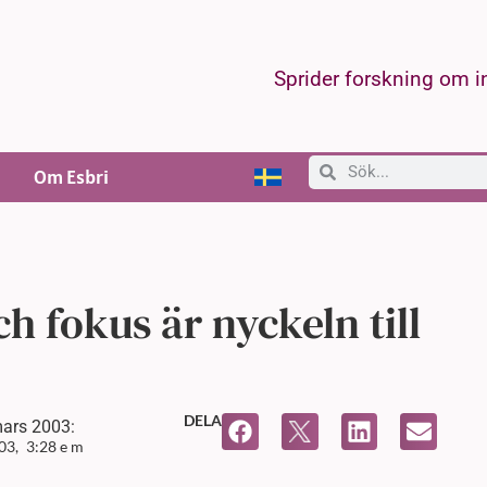
Sprider forskning om 
Om Esbri
h fokus är nyckeln till
DELA
mars 2003:
03,
3:28 e m