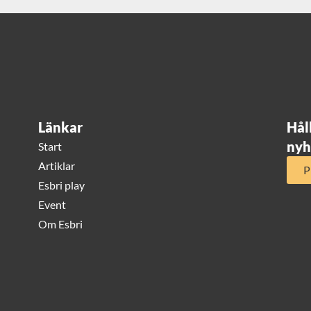
Länkar
Hål
nyh
Start
Artiklar
P
Esbri play
Event
Om Esbri