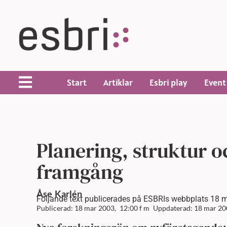
Start
Artiklar
Esbri play
Event
Planering, struktur oc
framgång
Åse
Karlén
Följande text publicerades på ESBRIs webbplats 18 
Publicerad: 18 mar 2003,
12:00 f m
Uppdaterad: 18 mar 20