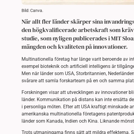
Bild: Canva.
När allt fler länder skärper sina invandring
den högkvalificerade arbetskraft som krävs
studie, som nyligen publicerades i MIT Slo
mängden och kvaliteten på innovationer.
Multinationella företag har länge varit beroende av int
exempel bioteknik och artificiell intelligens är tillgå
Men när länder som USA, Storbritannien, Nederländerna
svårare att samla forskarteam på en och samma plat
Forskningen visar att utvecklingen av innovationer bli
länder. Kommunikation på distans kan inte ersätta de
i personliga möten. Efter att USA kraftigt minskade a
amerikanska multinationella företagens patentproduktio
länder som Kanada, Indien och Kina. Liknande mönste
Trots utmaningarna finns sätt att mildra effekterna. St