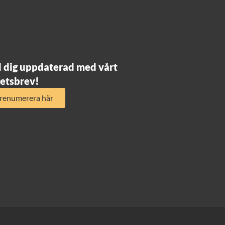
l dig uppdaterad med vårt
etsbrev!
renumerera här