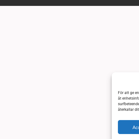
För att ge e
åt enhetsinf
surfbeteende
återkallar d
Ac