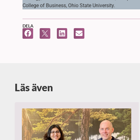
College of Business, Ohio State University.
DELA
Läs även