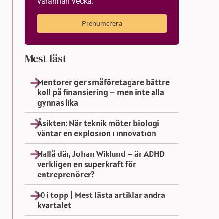
varannan vecka.
Prenumerera
Mest läst
Mentorer ger småföretagare bättre
koll på finansiering – men inte alla
gynnas lika
Åsikten: När teknik möter biologi
väntar en explosion i innovation
Hallå där, Johan Wiklund – är ADHD
verkligen en superkraft för
entreprenörer?
10 i topp | Mest lästa artiklar andra
kvartalet