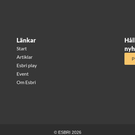
Länkar
Hål
nyh
Start
Artiklar
P
Esbri play
Event
Om Esbri
© ESBRI 2026