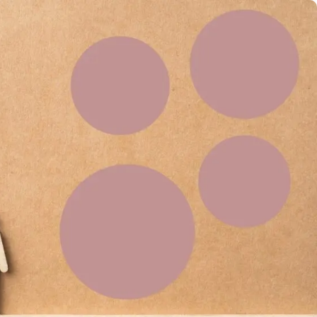
5,
1:26 e m