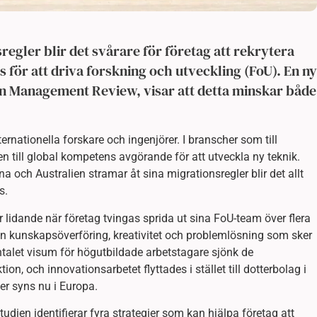
sregler blir det svårare för företag att rekrytera
 för att driva forskning och utveckling (FoU). En ny
an Management Review, visar att detta minskar både
ernationella forskare och ingenjörer. I branscher som till
ngen till global kompetens avgörande för att utveckla ny teknik.
 och Australien stramar åt sina migrationsregler blir det allt
s.
r lidande när företag tvingas sprida ut sina FoU-team över flera
n kunskapsöverföring, kreativitet och problemlösning som sker
ntalet visum för högutbildade arbetstagare sjönk de
n, och innovationsarbetet flyttades i stället till dotterbolag i
r syns nu i Europa.
udien identifierar fyra strategier som kan hjälpa företag att