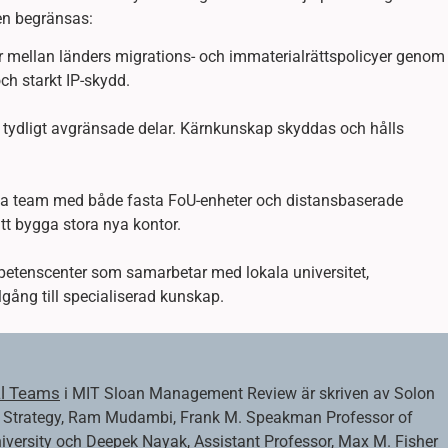
en begränsas:
r mellan länders migrations- och immaterialrättspolicyer genom
ch starkt IP-skydd.
 tydligt avgränsade delar. Kärnkunskap skyddas och hålls
a team med både fasta FoU-enheter och distansbaserade
 att bygga stora nya kontor.
etenscenter som samarbetar med lokala universitet,
llgång till specialiserad kunskap.
al Teams
i MIT Sloan Management Review är skriven av Solon
nd Strategy, Ram Mudambi, Frank M. Speakman Professor of
iversity och Deepek Nayak, Assistant Professor, Max M. Fisher