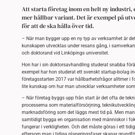
Att starta företag inom en helt ny industri, e
mer hållbar variant. Det är exempel på ut
för att de ska hålla över tid.
– När man bygger upp en ny typ av verksamhet är det i
kunskapen utvecklas under resans gång, i samverkan me
och doktorand vid Linköpings universitet.
Hon har i sin doktorsavhandling studerat snabba förän
exempel har hon studerat ett svenskt startup-bolag in
företagsstarten 2017 var hållbarhetsfrågor alltmer i 
lite kunskap om hur man utvecklar verksamheter som
– När företag byggs upp från start är det ofta de tekn
processerna som materialförsörjning, teknikutvecklin
marknadsföring som det läggs mest tid på. Men man
samtidigt bygga en organisation med människor i fo
fungerar i verkligheten. Och det måste göras i ett tidi
eftersom man i tidiga planeringsfaser skapar grundfö