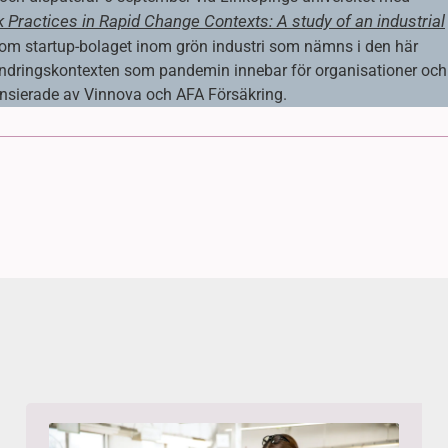
k Practices in Rapid Change Contexts: A study of an industrial
n om startup-bolaget inom grön industri som nämns i den här
rändringskontexten som pandemin innebar för organisationer och
nansierade av Vinnova och AFA Försäkring.