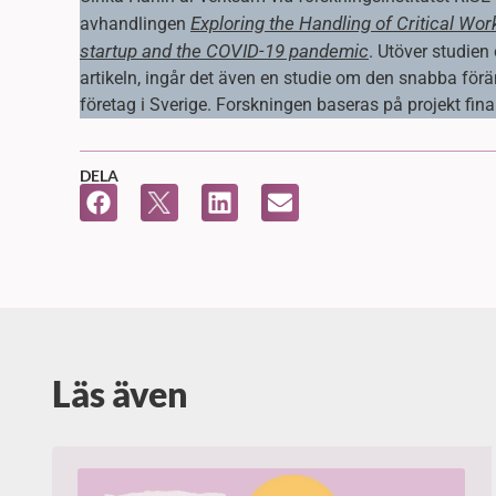
Exploring the Handling of Critical Wor
avhandlingen
startup and the COVID-19 pandemic
. Utöver studie
artikeln, ingår det även en studie om den snabba fö
företag i Sverige. Forskningen baseras på projekt fi
DELA
Läs även