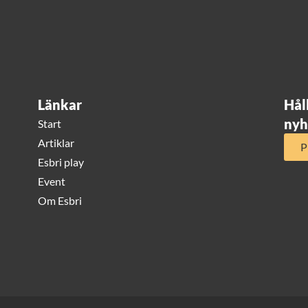
Länkar
Hål
nyh
Start
Artiklar
P
Esbri play
Event
Om Esbri