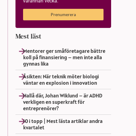
varannan vecka.
Prenumerera
Mest läst
Mentorer ger småföretagare bättre
koll på finansiering – men inte alla
gynnas lika
Åsikten: När teknik möter biologi
väntar en explosion i innovation
Hallå där, Johan Wiklund – är ADHD
verkligen en superkraft för
entreprenörer?
10 i topp | Mest lästa artiklar andra
kvartalet