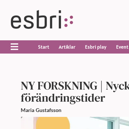
Start
Artiklar
Esbri play
Event
NY FORSKNING | Nyckla
förändringstider
Maria
Gustafsson
Publicerad: 20 aug 2024,
11:57 f m
Uppdaterad: 20 aug 202