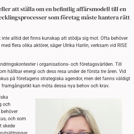
ller att ställa om en befintlig affärsmodell till en
vecklingsprocesser som företag måste hantera rätt
nte alltid det finns kunskap att stödja sig mot. Ofta behöver
d flera olika aktörer, säger Ulrika Harlin, verksam vid RISE
dringskontexter i organisations- och företagsvärlden. Till
om hållbar energi och dess resa under de första tre åren. Vid
fokus på företagens strategiska agendor, men det fanns väldigt
 framgångsrikt kan möta dessa nya behov och krav.
iska
g och
 behöver
kus, och som
gt skede
rutsättningar