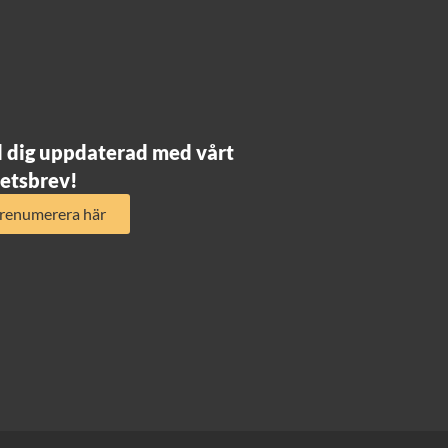
l dig uppdaterad med vårt
etsbrev!
renumerera här