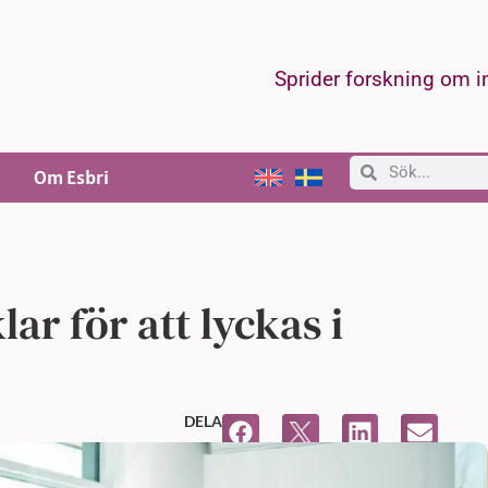
Sprider forskning om 
Om Esbri
r för att lyckas i
DELA
4,
12:23 e m