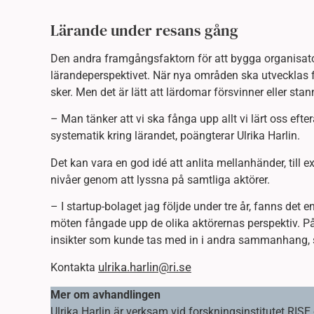
Lärande under resans gång
Den andra framgångsfaktorn för att bygga organisatori
lärandeperspektivet. När nya områden ska utvecklas f
sker. Men det är lätt att lärdomar försvinner eller stan
– Man tänker att vi ska fånga upp allt vi lärt oss efter
systematik kring lärandet, poängterar Ulrika Harlin.
Det kan vara en god idé att anlita mellanhänder, till
nivåer genom att lyssna på samtliga aktörer.
– I startup-bolaget jag följde under tre år, fanns det 
möten fångade upp de olika aktörernas perspektiv. 
insikter som kunde tas med in i andra sammanhang, s
ulrika.harlin@ri.se
Kontakta
Mer om avhandlingen
Ulrika Harlin är verksam vid forskningsinstitutet RIS