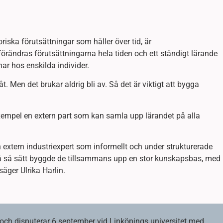
ska förutsättningar som håller över tid, är
örändras förutsättningarna hela tiden och ett ständigt lärande
nar hos enskilda individer.
åt. Men det brukar aldrig bli av. Så det är viktigt att bygga
 exempel en extern part som kan samla upp lärandet på alla
en extern industriexpert som informellt och under strukturerade
På så sätt byggde de tillsammans upp en stor kunskapsbas, med
äger Ulrika Harlin.
E och disputerar 6 september vid Linköpings universitet med