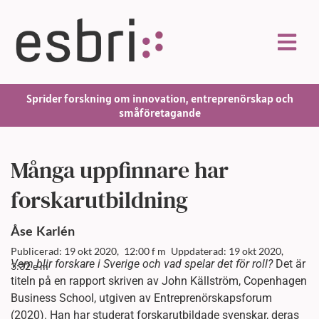
Sprider forskning om innovation, entreprenörskap och
småföretagande
Många uppfinnare har
forskarutbildning
Åse
Karlén
Publicerad: 19 okt 2020,
12:00 f m
Uppdaterad: 19 okt 2020,
Vem blir forskare i Sverige och vad spelar det för roll?
Det är
3:32 e m
titeln på en rapport skriven av John Källström, Copenhagen
Business School, utgiven av Entreprenörskapsforum
(2020). Han har studerat forskarutbildade svenskar, deras