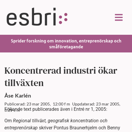
Sprider forskning om innovation, entreprenörskap och
småföretagande
Koncentrerad industri ökar
tillväxten
Åse
Karlén
Publicerad: 23 mar 2005,
12:00 f m
Uppdaterad: 23 mar 2005,
Följande text publicerades även i Entré nr 1, 2005:
3:29 e m
Om
Regional tillväxt, geografisk koncentration och
entreprenörskap
skriver Pontus Braunerhjelm och Benny