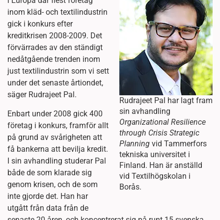
i Europa där flest företag
inom kläd- och textilindustrin
gick i konkurs efter
kreditkrisen 2008-2009. Det
förvärrades av den ständigt
nedåtgående trenden inom
just textilindustrin som vi sett
under det senaste årtiondet,
säger Rudrajeet Pal.
Rudrajeet Pal har lagt fram
sin avhandling
Enbart under 2008 gick 400
Organizational Resilience
företag i konkurs, framför allt
through Crisis Strategic
på grund av svårigheten att
Planning
vid Tammerfors
få bankerna att bevilja kredit.
tekniska universitet i
I sin avhandling studerar Pal
Finland. Han är anställd
både de som klarade sig
vid Textilhögskolan i
genom krisen, och de som
Borås.
inte gjorde det. Han har
utgått från data från de
senaste 20 åren, och koncentrerat sig på runt 15 svenska