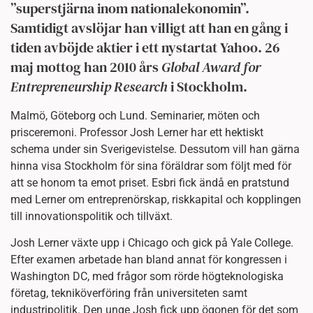
”superstjärna inom nationalekonomin”.
Samtidigt avslöjar han villigt att han en gång i
tiden avböjde aktier i ett nystartat Yahoo. 26
maj mottog han 2010 års
Global Award for
Entrepreneurship Research
i Stockholm.
Malmö, Göteborg och Lund. Seminarier, möten och
prisceremoni. Professor Josh Lerner har ett hektiskt
schema under sin Sverigevistelse. Dessutom vill han gärna
hinna visa Stockholm för sina föräldrar som följt med för
att se honom ta emot priset. Esbri fick ändå en pratstund
med Lerner om entreprenörskap, riskkapital och kopplingen
till innovationspolitik och tillväxt.
Josh Lerner växte upp i Chicago och gick på Yale College.
Efter examen arbetade han bland annat för kongressen i
Washington DC, med frågor som rörde högteknologiska
företag, tekniköverföring från universiteten samt
industripolitik. Den unge Josh fick upp ögonen för det som