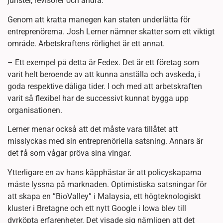
jurister, revisorer och andra.
Genom att kratta manegen kan staten underlätta för
entreprenörerna. Josh Lerner nämner skatter som ett viktigt
område. Arbetskraftens rörlighet är ett annat.
– Ett exempel på detta är Fedex. Det är ett företag som
varit helt beroende av att kunna anställa och avskeda, i
goda respektive dåliga tider. I och med att arbetskraften
varit så flexibel har de successivt kunnat bygga upp
organisationen.
Lerner menar också att det måste vara tillåtet att
misslyckas med sin entreprenöriella satsning. Annars är
det få som vågar pröva sina vingar.
Ytterligare en av hans käpphästar är att policyskaparna
måste lyssna på marknaden. Optimistiska satsningar för
att skapa en ”BioValley” i Malaysia, ett högteknologiskt
kluster i Bretagne och ett nytt Google i Iowa blev till
dyrköpta erfarenheter. Det visade sig nämligen att det