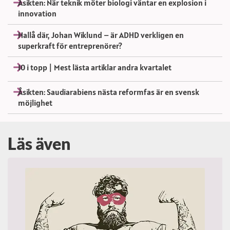
Åsikten: När teknik möter biologi väntar en explosion i
innovation
Hallå där, Johan Wiklund – är ADHD verkligen en
superkraft för entreprenörer?
10 i topp | Mest lästa artiklar andra kvartalet
Åsikten: Saudiarabiens nästa reformfas är en svensk
möjlighet
Läs även