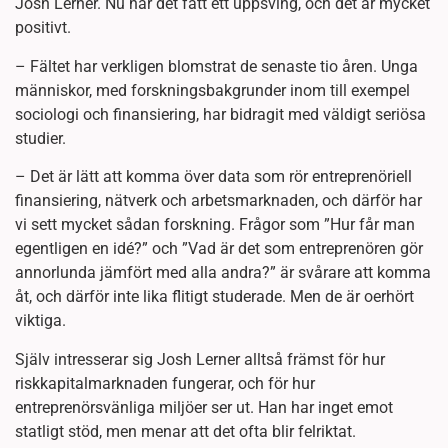
Josh Lerner. Nu har det fått ett uppsving, och det är mycket
positivt.
– Fältet har verkligen blomstrat de senaste tio åren. Unga
människor, med forskningsbakgrunder inom till exempel
sociologi och finansiering, har bidragit med väldigt seriösa
studier.
– Det är lätt att komma över data som rör entreprenöriell
finansiering, nätverk och arbetsmarknaden, och därför har
vi sett mycket sådan forskning. Frågor som ”Hur får man
egentligen en idé?” och ”Vad är det som entreprenören gör
annorlunda jämfört med alla andra?” är svårare att komma
åt, och därför inte lika flitigt studerade. Men de är oerhört
viktiga.
Själv intresserar sig Josh Lerner alltså främst för hur
riskkapitalmarknaden fungerar, och för hur
entreprenörsvänliga miljöer ser ut. Han har inget emot
statligt stöd, men menar att det ofta blir felriktat.